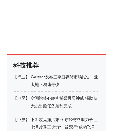
科技推荐
【
行业
】
Gartner发布三季度存储市场报告：亚
太地区增速最快
【
业界
】
空间站核心舱机械臂再显神威 辅助航
天员出舱任务顺利完成
【
业界
】
不断攻克痛点难点 东轻材料助力长征
七号改遥三火箭“一箭双星”成功飞天