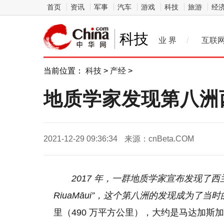
首页
资讯
军事
汽车
游戏
科技
旅游
经
科技
业 界
/
互联
当前位置：
科技
>
产经
>
地质学家发现第八洲
2021-12-29 09:36:34
来源：cnBeta.COM
2017 年，一群地质学家宣布发现了西兰大陆（
RiuaMāui”，这个第八洲的发现成为了当
里（490 万平方公里），大约是马达加斯加的