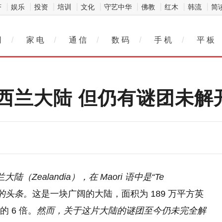
济
娱乐
投资
培训
文化
守艺中华
佛教
红木
韩流
简
网
/
家 电
/
通 信
/
数 码
/
手 机
/
平 板
西兰大陆 但仍有谜团未解
Zealandia），在 Maori 语中是“Te
时的头条。
这是一块广阔的大陆，面积为 189 万平方英
 6 倍。
然而，关于这片大陆的谜团至今仍未完全解