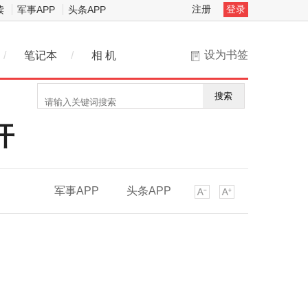
注册
登录
读
军事APP
头条APP
设为书签
/
笔记本
/
相 机
搜索
开
军事APP
头条APP