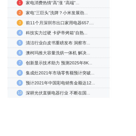
家电消费热情“高”涨 “高端”...
1
家电“三巨头”洗牌？小米发展劲...
2
前11个月深圳市出口家用电器657....
3
科技实力过硬 卡萨帝烤箱“自熟...
4
清洁行业白皮书重磅发布 洞察市...
5
澳柯玛推大容量洗烘一体机 解决...
6
创新显示技术助力 预测2025年8K...
7
集成灶2021年市场零售额预计突破...
8
预计2021年中国彩电销售金额达12...
9
深耕光伏直驱电器行业 不断在国...
10