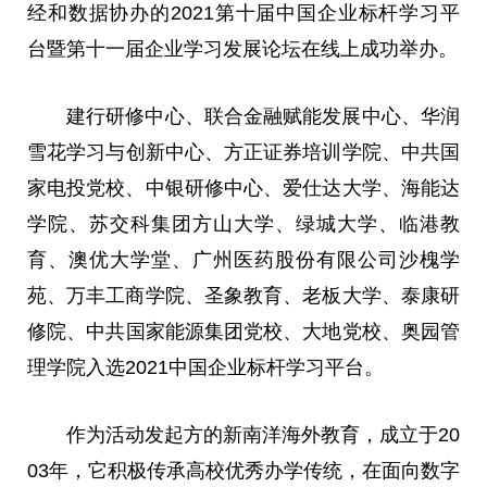
经和数据协办的2021第十届中国企业标杆学
习
平
台暨第十一届企业学
习
发展论坛在线上成功举办。
建行研修中心、联合
金融
赋能发展中心、华润
雪花学
习
与创新中心、方正证券培训学院、
中共
国
家
电投党校、中银研修中心、爱仕达大学、海能达
学院、苏交科集团方山大学、绿城大学、临港教
育、澳优大学堂、广州医药股份有限公司沙槐学
苑、万丰工商学院、圣象教育、老板大学、泰康研
修院、
中共
国家
能源集团党校、大地党校、奥园管
理学院入选2021中国企业标杆学
习
平
台。
作为活动发起方的新南洋海外教育，成立于20
03年，它积极传承高校优秀办学传统，在面向数字