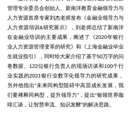
管理专业
委员
会创始人、新南洋教育
金融
领导
力与
人力资源首席专家刘杰老师发布《
金融
业
领导
力与
人力资源培训&研究展示》，刘老师
总
结了新南洋
在
金融
业培训的主要成果，阐述了《2020年银行
业人力资源管理变革的研究》和《上海
金融
业毕业
生就业指引》，同时给大家介绍了基于50万字的问
卷数据、122位银行负责人的现场访谈和100个行
业实践的2021银行业数字化
领导
力的研究成果，
另外他指出“未来同构型阻碍中高层成长发展，我
们要稀释同构型，提升
领导
力”，提出“银领世界咖
啡汇谈，让智慧串流、知识发酵”的解决思路。