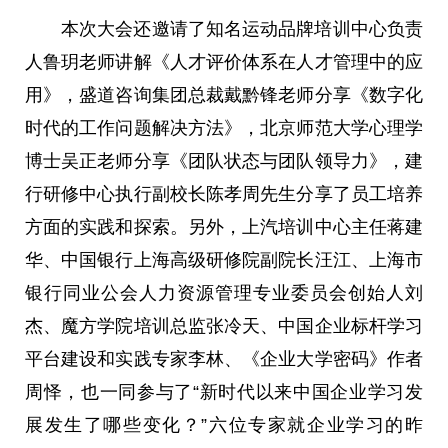
本次大会还邀请了知名运动品牌培训中心负责
人鲁玥老师讲解《人才评价体系在人才管理中的应
用》，盛道咨询集团
总
裁戴黔锋老师分享《数字化
时代的工作问题解决方法》，北京师范大学心理学
博士吴正老师分享《团队状态与团队
领导
力》，建
行研修中心执行副校长陈孝周先生分享了员工培养
方面的实践和探索。另外，上汽培训中心
主任
蒋建
华、中国银行上海高级研修院副院长汪江、上海市
银行同业公会人力资源管理专业
委员
会创始人刘
杰、魔方学院培训
总
监张冷天、中国企业标杆学
习
平
台建设和实践专家李林、《企业大学密码》作者
周怿，也一同参与了“
新时代
以来中国企业学
习
发
展发生了哪些变化？”六位专家就企业学
习
的昨