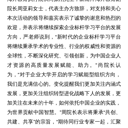
院长周亚莉女士，代表主办方致辞，对支持和关心
本次活动的
领导
和嘉宾表示了诚挚的谢意和热烈的
欢迎，并表示将继续探索企业标杆学
习
平
台的发展
方向，严老师说到，“
新时代
的企业标杆学
习
平
台
将继续秉承学术的专业
性
、行业的权威
性
和资源的
全球
性
，不断深化研究、引领创新，为中国企业人
才资源的高质量发展赋能、助力。”尚院长认
为，“对于企业大学开启的学
习
赋能型组织方向，
我们是充满信心的。变化提醒我们更加关注内涵式
发展，更加关注组织转型进化战略下人的发展，更
加关注在未来
的
十年，如何依托中国企业的实践，
为世界贡献中国智慧。”周院长表示将秉承“共创、
共建、共享”的宗旨，“期待同行业专家一起，汇聚