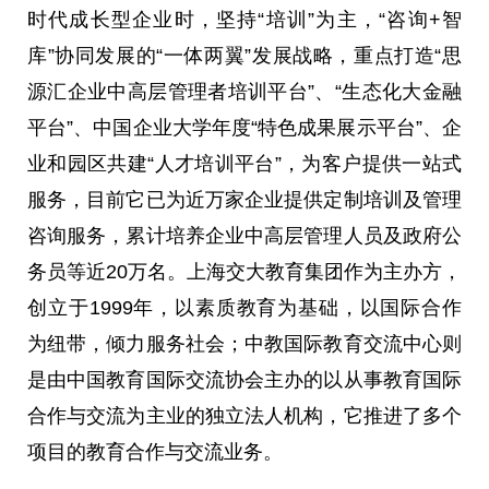
时代成长型企业时，坚持“培训”为主，“咨询+智
库”协同发展的“一体两翼”发展战略，重点打造“思
源汇企业中高层管理者培训
平
台”、“生态化大
金融
平
台”、中国企业大学年度“特色成果展示
平
台”、企
业和园区共建“人才培训
平
台”，为客户提供一站式
服务，目前它已为
近
万家企业提供定制培训及管理
咨询服务，累计培养企业中高层管理人员及
政府
公
务员等
近
20万名。上海交大教育集团作为主办方，
创立于1999年，以素质教育为基础，以国际合作
为纽带，倾力服务社会；中教国际教育交流中心则
是由中国教育国际交流
协会
主办的以从事教育国际
合作与交流为主业的
独立
法人机构，它推进了多个
项目的教育合作与交流业务。