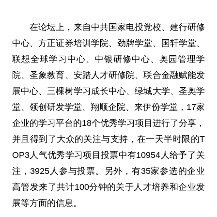
在论坛上，来自
中共
国家
电投党校、建行研修
中心、方正证券培训学院、劲牌学堂、国轩学堂、
联想全球学
习
中心、中银研修中心、奥园管理学
院、圣象教育、安踏人才研修院、联合
金融
赋能发
展中心、三棵树学
习
成长中心、绿城大学、圣奥学
堂、领创研发学堂、翔顺企院、来伊份学堂，17家
企业的学
习
平
台的18个优秀学
习
项目进行了分享，
并且得到了大众的关注与支持，在一天半时限的T
OP3人气优秀学
习
项目投票中有10954人给予了关
注，3925人参与投票。另外，有35家参选的企业
高管发来了共计100分钟的关于人才培养和企业发
展等方面的信息。