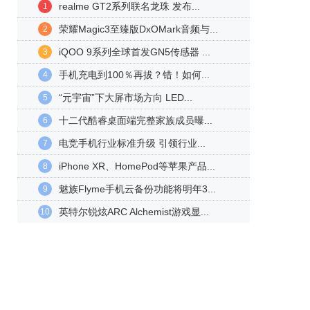
realme GT2系列联名龙珠 发布...
1
荣耀Magic3至臻版DxOMark音频与...
2
iQOO 9系列全球首发GN5传感器 ...
3
手机充电到100％再拔？错！如何...
4
“元宇宙”下大屏市场方向 LED...
5
十二代酷睿桌面端完整家族成员曝...
6
电竞手机行业标准升级 引领行业...
7
iPhone XR、HomePod等苹果产品...
8
魅族Flyme手机云备份功能将明年3...
9
英特尔锐炫ARC Alchemist游戏显...
10