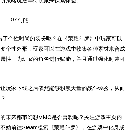
进阶策略玩法等待
玩家
来探索体验。
得了个
性
时尚的装扮呢？在《荣耀斗罗》中
玩家
可以
百变个
性
外形，
玩家
可以在游戏中收集各种素材来合成
的属
性
，为
玩家
的角色进行赋能，并且通过强化时装可
以让
玩家
下线之后依然能够积累大量的战斗经验，从而
呢？
的未来都市幻想MMO是否喜欢呢？关注游戏主页内
不妨前往Steam搜索《荣耀斗罗》，在游戏中化身成