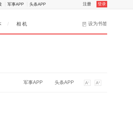
注册
登录
读
军事APP
头条APP
设为书签
本
/
相 机
军事APP
头条APP