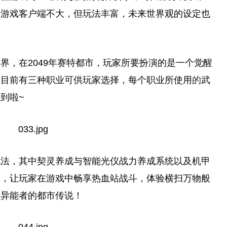
次游戏客户端不大，但玩法丰富，未来世界观的设定也
，在2049年赛特都市，
玩家
所要扮演的是一个觉醒
。目前有三种职业可供
玩家
选择，每个职业所使用
的
武
到啦~
玩法，其中契灵养成与智能光仪战力养成系统以及机甲
择，让
玩家
在游戏中畅享热血站战斗，体验横扫万物般
验异能者的都市传说！