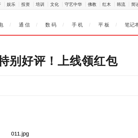
济
娱乐
投资
培训
文化
守艺中华
佛教
红木
韩流
简
电
/
通 信
/
数 码
/
手 机
/
平 板
/
笔记
》特别好评！上线领红包