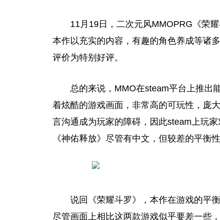
11月19日，二次元风MMOPRG《荣耀
本作以充实的内容，有趣的角色养成等诸
评价为特别好评。
总
的来说，MMO在steam
平
台上推出
着炫酷的游戏画面，非常高的可玩
性
，庞
言沟通成为
玩家
的障碍，因此steam上
玩家
《神佑释放》尽管有中文，但较差的
平
衡
说回《荣耀斗罗》，本作在游戏的
平
尽管画面上相比这两款游戏似乎要差一些，