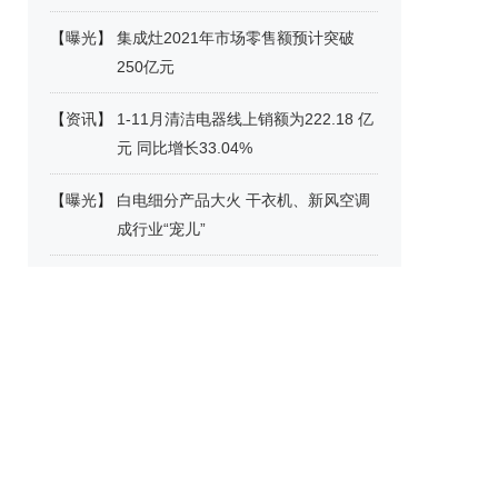
【
曝光
】
集成灶2021年市场零售额预计突破
250亿元
【
资讯
】
1-11月清洁电器线上销额为222.18 亿
元 同比增长33.04%
【
曝光
】
白电细分产品大火 干衣机、新风空调
成行业“宠儿”