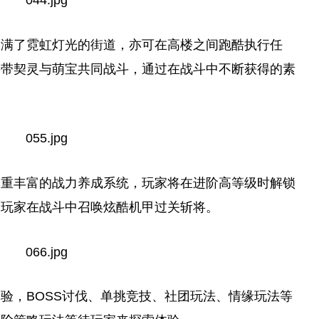
聚满了霓虹灯光的街道，亦可在高楼之间跑酷执行任
携带契灵与萌宝共同战斗，通过在战斗中不断获得的素
多重丰富的战力养成系统，
玩家
将在进阶高等级时解锁
，
玩家
在战斗中召唤炫酷机甲过关斩将。
验，BOSS讨伐、单挑
竞技
、社团玩法、情缘玩法等