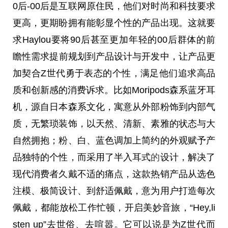
0后-00后是互联网原住民，他们对时尚和科技要求
更高，更期盼拥有能彰显个
性
的产品出现。这就要
求Haylou要将90后甚至更加年轻的00后群体的前
瞻
性
需求提前规划到产品设计与开发中，让产品更
加契合Z世代勇于表态的个
性
，满足他们追求高品
质和创新感的消费诉求。比如Moripods森系蓝牙耳
机，源自日本森系文化，寓意从外部粉饰到内部气
质，无繁琐装饰，以天然、清新、素雅的状态与大
自然拥抱；粉、白、蓝色调加上简约的外观赋予产
品独特的个
性
，而采用了半入耳式
的
设计，解决了
现代消费者久戴不适的痛点，这款热销产品从选色
注模、极简设计、到舒适佩戴，意为用户打造每次
佩戴，都能放松工作忙顿，开启美妙音旅，“Hey,li
sten up”去世俗、去喧嚣。它可以说是为Z世代而