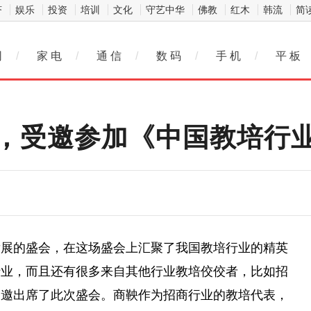
济
娱乐
投资
培训
文化
守艺中华
佛教
红木
韩流
简
网
/
家 电
/
通 信
/
数 码
/
手 机
/
平 板
，受邀参加《中国教培行
发展的盛会，在这场盛会上汇聚了我国教培行业的精英
行业，而且还有很多来自其他行业教培佼佼者，比如招
受邀出席了此次盛会。商鞅作为招商行业的教培代表，