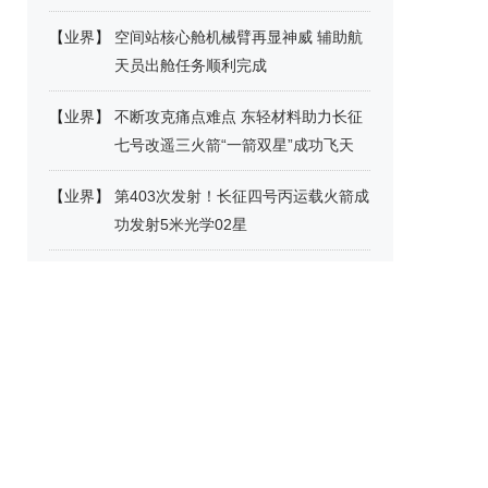
【
业界
】
空间站核心舱机械臂再显神威 辅助航
天员出舱任务顺利完成
【
业界
】
不断攻克痛点难点 东轻材料助力长征
七号改遥三火箭“一箭双星”成功飞天
【
业界
】
第403次发射！长征四号丙运载火箭成
功发射5米光学02星