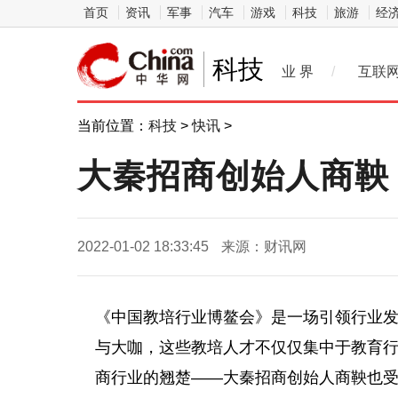
首页
资讯
军事
汽车
游戏
科技
旅游
经
科技
业 界
/
互联
当前位置：
科技
>
快讯
>
大秦招商创始人商鞅
2022-01-02 18:33:45
来源：财讯网
《中国教培行业博鳌会》是一场引领行业
与大咖，这些教培人才不仅仅集中于教育
商行业的翘楚——大秦招商创始人商鞅也