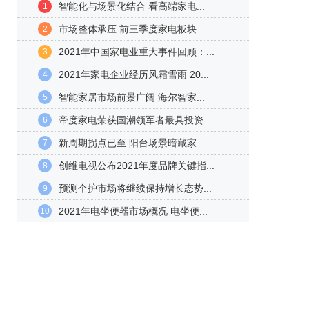
智能化与场景化结合 看高端家电...
1
市场整体承压 前三季度家电板块...
2
2021年中国家电业重大事件回顾：...
3
2021年家电企业经历风霜雪雨 20...
4
智能家居市场前景广阔 海尔智家...
5
帝度家电荣获国潮领军者最具投资...
6
新周期拐点已至 阳台场景暗藏家...
7
创维电视公布2021年度品牌关键指...
8
预测个护市场将继续保持增长态势...
9
2021年电坐便器市场概况 电坐便...
10