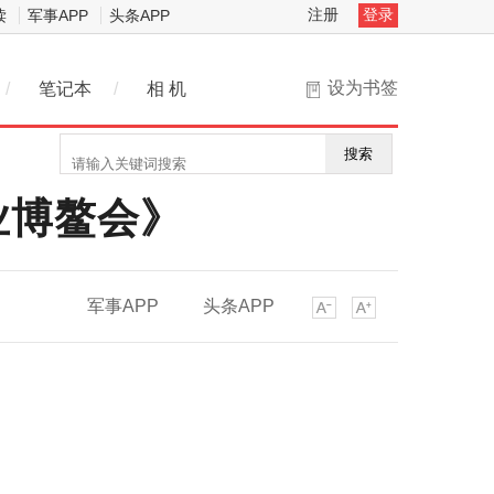
注册
登录
读
军事APP
头条APP
设为书签
/
笔记本
/
相 机
搜索
业博鳌会》
军事APP
头条APP