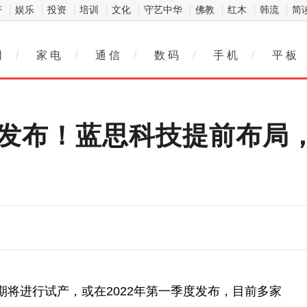
济
娱乐
投资
培训
文化
守艺中华
佛教
红木
韩流
简
网
/
家 电
/
通 信
/
数 码
/
手 机
/
平 板
E即将发布！蓝思科技提前布
期将进行试产，或在2022年第一季度发布，目前多家