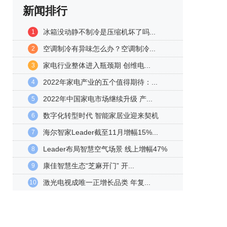
新闻排行
冰箱没动静不制冷是压缩机坏了吗...
1
空调制冷有异味怎么办？空调制冷...
2
家电行业整体进入瓶颈期 创维电...
3
2022年家电产业的五个值得期待：...
4
2022年中国家电市场继续升级 产...
5
数字化转型时代 智能家居业迎来契机
6
海尔智家Leader截至11月增幅15%...
7
Leader布局智慧空气场景 线上增幅47%
8
康佳智慧生态“芝麻开门” 开...
9
激光电视成唯一正增长品类 年复...
10