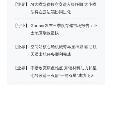
【
业界
】
AI大模型参数竞赛进入冷静期 大小模
型将在云边端协同进化
【
行业
】
Gartner发布三季度存储市场报告：亚
太地区增速最快
【
业界
】
空间站核心舱机械臂再显神威 辅助航
天员出舱任务顺利完成
【
业界
】
不断攻克痛点难点 东轻材料助力长征
七号改遥三火箭“一箭双星”成功飞天