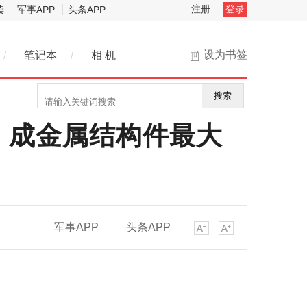
注册
登录
读
军事APP
头条APP
设为书签
/
笔记本
/
相 机
搜索
局，成金属结构件最大
军事APP
头条APP