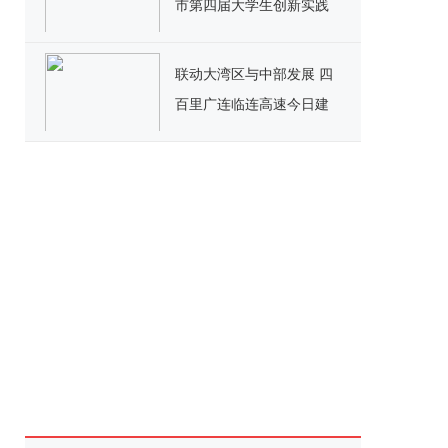
市第四届大学生创新实践
训练营活动圆满结营
联动大湾区与中部发展 四
百里广连临连高速今日建
成通车