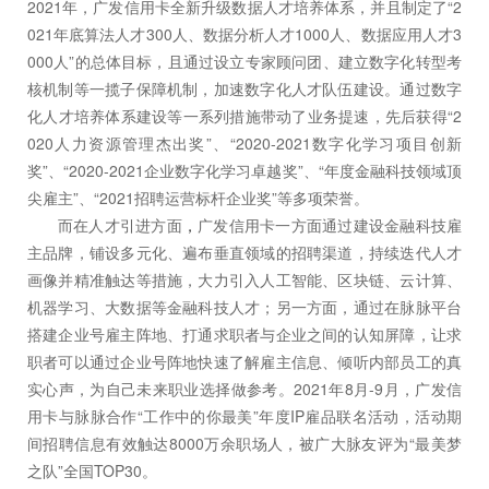
2021年，广发信用卡全新升级数据人才培养体系，并且制定了“2
021年底算法人才300人、数据分析人才1000人、数据应用人才3
000人”的总体目标，且通过设立专家顾问团、建立数字化转型考
核机制等一揽子保障机制，加速数字化人才队伍建设。通过数字
化人才培养体系建设等一系列措施带动了业务提速，先后获得“2
020人力资源管理杰出奖”、“2020-2021数字化学习项目创新
奖”、“2020-2021企业数字化学习卓越奖”、“年度金融科技领域顶
尖雇主”、“2021招聘运营标杆企业奖”等多项荣誉。
而在人才引进方面
，
广发信用卡一方面通过建设金融科技雇
主品牌，铺设多元化、遍布垂直领域的招聘渠道，持续迭代人才
画像并精准触达等措施，大力引入人工智能、区块链、云计算、
机器学习、大数据等金融科技人才；另一方面，通过在脉脉平台
搭建企业号雇主阵地、打通求职者与企业之间的认知屏障，让求
职者可以通过企业号阵地快速了解雇主信息、倾听内部员工的真
实心声，为自己未来职业选择做参考。2021年8月-9月，广发信
用卡与脉脉合作“工作中的你最美”年度IP雇品联名活动，活动期
间招聘信息有效触达8000万余职场人，被广大脉友评为“最美梦
之队”全国TOP30。