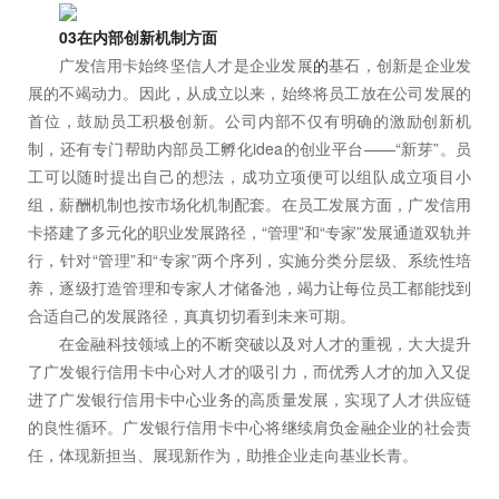
03在内部创新机制方面
广发信用卡始终坚信人才是企业发展
的
基石，创新是企业发
展的不竭动力。因此，从成立以来，始终将员工放在公司发展的
首位，鼓励员工积极创新。公司内部不仅有明确的激励创新机
制，还有专门帮助内部员工孵化idea的创业平台——“新芽”。员
工可以随时提出自己的想法，成功立项便可以组队成立项目小
组，薪酬机制也按市场化机制配套。在员工发展方面，广发信用
卡搭建了多元化的职业发展路径，“管理”和“专家”发展通道双轨并
行，针对“管理”和“专家”两个序列，实施分类分层级、系统性培
养，逐级打造管理和专家人才储备池，竭力让每位员工都能找到
合适自己的发展路径，真真切切看到未来可期。
在金融科技领域上的不断突破以及对人才的重视，大大提升
了广发银行信用卡中心对人才的吸引力，而优秀人才的加入又促
进了广发银行信用卡中心业务的高质量发展，实现了人才供应链
的良性循环。广发银行信用卡中心将继续肩负金融企业的社会责
任，体现新担当、展现新作为，助推企业走向基业长青。