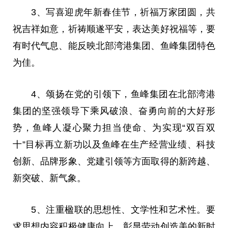
3、写喜迎虎年新春佳节，祈福万家团圆，共
祝吉祥如意，祈祷顺遂平安，表达美好祝福等，要
有时代气息、能反映北部湾港集团、鱼峰集团特色
为佳。
4、颂扬在党的引领下，鱼峰集团在北部湾港
集团的坚强领导下乘风破浪、奋勇向前的大好形
势，鱼峰人凝心聚力担当使命、为实现“双百双
十”目标再立新功以及鱼峰在生产经营业绩、科技
创新、品牌形象、党建引领等方面取得的新跨越、
新突破、新气象。
5、注重楹联的思想性、文学性和艺术性。要
求思想内容积极健康向上，彰显劳动创造美的新时