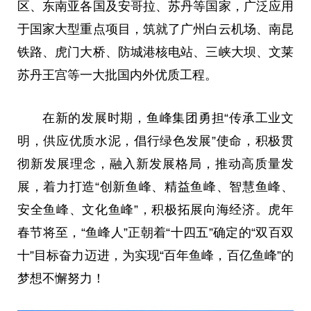
区、东南亚各国及安哥拉、苏丹等国家，广泛应用
于国家大型重点项目，筑就了广州白云机场、南昆
铁路、虎门大桥、防城港核电站、三峡大坝、文莱
苏丹王宫等一大批国内外优质工程。
在新的发展时期，鱼峰集团勇担“传承工业文
明，供应优质水泥，倡行绿色发展”使命，积极贯
彻新发展理念，融入新发展格局，推动高质量发
展，着力打造“创新鱼峰、精益鱼峰、智慧鱼峰、
安全鱼峰、文化鱼峰”，积极拓展向海经济。虎年
春节将至，“鱼峰人”正朝着“十四五”确定的“双百双
十”目标奋力迈进，为实现“百年鱼峰，百亿鱼峰”的
梦想不懈努力！