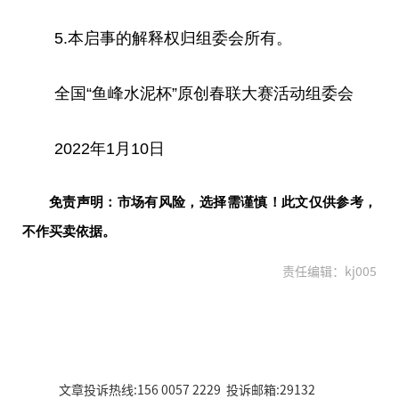
5.本启事的解释权归组委会所有。
全国“鱼峰水泥杯”原创春联大赛活动组委会
2022年1月10日
免责声明：市场有风险，选择需谨慎！此文仅供参考，
不作买卖依据。
责任编辑：kj005
文章投诉热线:156 0057 2229 投诉邮箱:29132