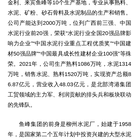
金利、来宾鱼峰等10个生产基地，专业从事熟料、
水泥、矿粉、砂石骨料及水泥制品的生产和销售。
公司产能达到2000万吨，位列广西前三强、中国
水泥行业前20强，荣获“水泥行业全国20强品牌影
响力企业”“中国水泥行业重点工程优质奖”“中国建
材50强品牌”“中国最具成长性建材企业100强”等殊
荣。2021年，公司生产熟料1086万吨，水泥1314
万吨，销售水泥、熟料1520万吨，实现资产总额8
6.87亿元，营业收入48.03亿元，是北部湾港集团
工贸领域的主力军、利润贡献的排头兵和板块联动
的先锋队。
鱼峰集团的前身是柳州水泥厂，始建于1958
年，是国家第二个五年计划中投资兴建的大型水泥