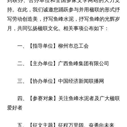
到联办、合办单位和全国多家文学网站的大力支
持。在此，我们诚邀您踊跃参与并用楹联的形式抒
写劳动创造美，抒写鱼峰水泥，抒写鱼峰的光辉岁
月，共同弘扬楹联文化。相关事项公布如下：
一、【指导单位】柳州市总工会
二、【主办单位】广西鱼峰集团有限公司
三、【协办单位】中国经济新闻联播网
四、【参赛对象】关注鱼峰水泥者及广大楹联
爱好者
五、【征文主题】征程万里阔、奋勇向未来