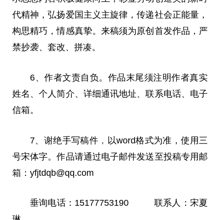
代精神，弘扬爱国主义主旋律，传递社会正能量，
构思精巧，情感真挚。来稿须为原创首发作品，严
禁抄袭、套改、拼凑。
6、作者文责自负。作品末尾须注明作者真实
姓名、个人简介、详细通讯地址、联系电话、电子
信箱。
7、谢绝手写稿件
，
以word格式为准，使用三
号宋体字。作品请通过电子邮件发送至投稿专用邮
箱：yfjtdqb@qq.com
垂询电话：15177753190 联系人：宋夏
琳