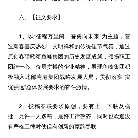
六、【征文要求】
1、以“征程万里阔、奋勇向未来”为主题，营
造新春喜庆热烈、文明祥和的传统佳节气氛，通过
原创春联歌颂鱼峰集团的历史发展成就，颂扬职工
团结一心、奋勇拼搏的企业精神，展现鱼峰集团积
极融入北部湾港集团战略发展大局，贯彻落实“实
优强远”总体发展要求的奋斗激情。
2、投稿春联要求原创，要有上、下联及横
批。允许一人多稿，最好工律整齐，同时也欢迎没
有严格工律对仗但有创新的宽韵春联。