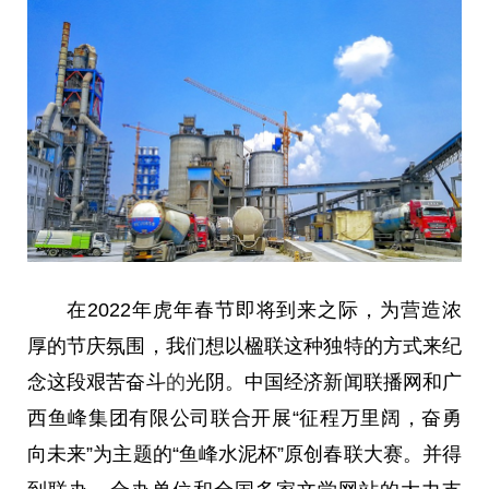
在2022年虎年春节即将到来之际，为营造浓
厚的节庆氛围，我们想以楹联这种独特的方式来纪
念这段艰苦奋斗
的
光阴。中国经济新闻联播网和广
西鱼峰集团有限公司联合开展“征程万里阔，奋勇
向未来”为主题的“鱼峰水泥杯”原创春联大赛。并得