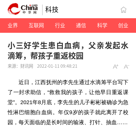
科技
业界
互联网
行业
通信
科学
创业
小三好学生患白血病，父亲发起水
滴筹，帮孩子重返校园
来源：财讯网
2022-01-11 09:48:21
近
日，江西抚州的李先生通过
水滴筹
平
台写下
了一封求助信，“救救我的孩子，让他早日重返课
堂”。2021年8月底，李先生的儿子彬彬被确诊为急
性
淋巴细胞白血病。年仅9岁的孩子就此离开了校
园，每天面临的是长时间的输液、打针、抽血……