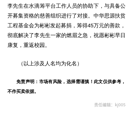
李先生在
水滴筹
平
台工作人员的协助下，与具备公
开募集资格的
慈善
组织进行了对接。中华思源
扶贫
工程
基金
会为彬彬发起募捐，筹得45万元的善款，
彻底解决了李先生一家的燃眉之急，祝愿彬彬早日
康复，重返校园。
（以上涉及人名均为化名）
免责声明：市场有风险，选择需谨慎！此文仅供参考，
不作买卖依据。
责任编辑：kj005