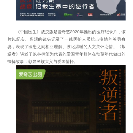
《中国医生》战疫版是爱奇艺2020年推出的医疗纪录片，该
片以纪实、客观的镜头记录了一线医护人员抗击疫情的英勇身
姿，表现了医患之间相互理解、彼此温暖的人文关怀之情。《叛
逆者》讲述了以林楠笙为代表的爱国青年群体在动荡年代做出的
抉择故事，彰显民族大义与爱国情怀。