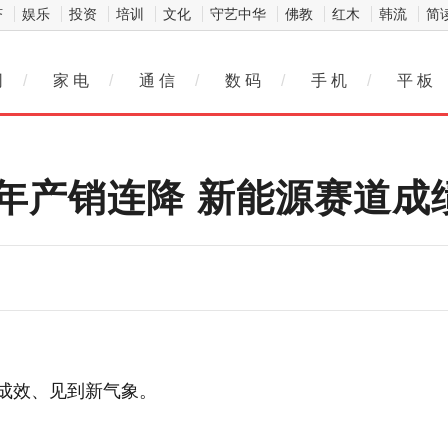
济
娱乐
投资
培训
文化
守艺中华
佛教
红木
韩流
简
网
/
家 电
/
通 信
/
数 码
/
手 机
/
平 板
年产销连降 新能源赛道成
新成效、见到新气象。