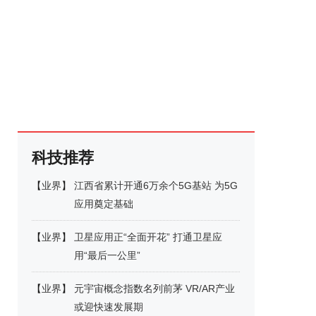
科技推荐
【
业界
】
江西省累计开通6万余个5G基站 为5G
应用奠定基础
【
业界
】
卫星应用正“全面开花” 打通卫星应
用“最后一公里”
【
业界
】
元宇宙概念指数名列前茅 VR/AR产业
或迎快速发展期