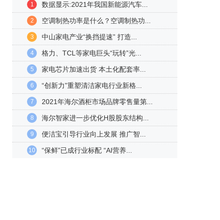
数据显示:2021年我国新能源汽车...
1
空调制热功率是什么？空调制热功...
2
中山家电产业“换挡提速” 打造...
3
格力、TCL等家电巨头“玩转”光...
4
家电芯片加速出货 本土化配套率...
5
“创新力”重塑清洁家电行业新格...
6
2021年海尔酒柜市场品牌零售量第...
7
海尔智家进一步优化H股股东结构...
8
便洁宝引导行业向上发展 推广智...
9
“保鲜”已成行业标配 “AI营养...
10