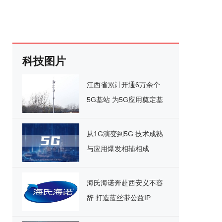
科技图片
江西省累计开通6万余个
5G基站 为5G应用奠定基
础
从1G演变到5G 技术成熟
与应用爆发相辅相成
海氏海诺奔赴西安义不容
辞 打造蓝丝带公益IP