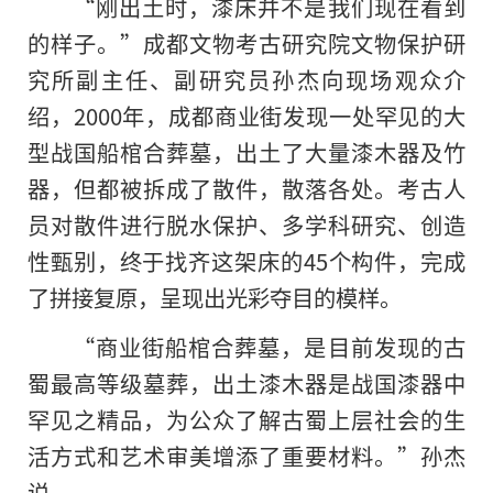
“刚出土时，漆床并不是我们现在看到
的样子。”成都文物考古研究院文物保护研
究所副主任、副研究员孙杰向现场观众介
绍，2000年，成都商业街发现一处罕见的大
型战国船棺合葬墓，出土了大量漆木器及竹
器，但都被拆成了散件，散落各处。考古人
员对散件进行脱水保护、多学科研究、创造
性甄别，终于找齐这架床的45个构件，完成
了拼接复原，呈现出光彩夺目的模样。
“商业街船棺合葬墓，是目前发现的古
蜀最高等级墓葬，出土漆木器是战国漆器中
罕见之精品，为公众了解古蜀上层社会
的
生
活方式和艺术审美增添了重要材料。”孙杰
说。