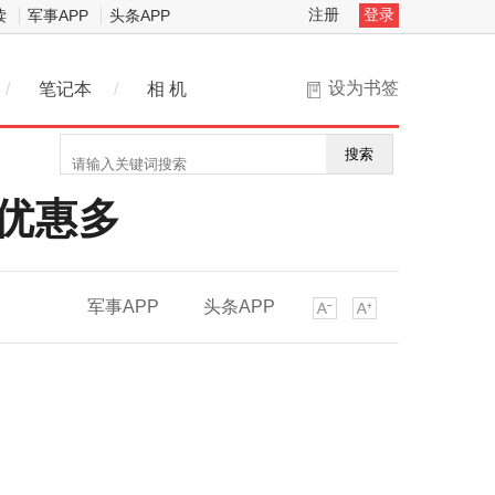
注册
登录
读
军事APP
头条APP
设为书签
/
笔记本
/
相 机
搜索
销优惠多
军事APP
头条APP