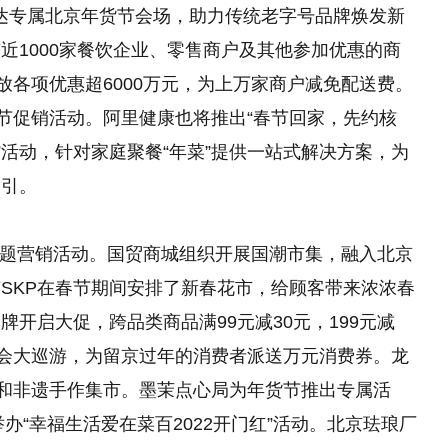
”直达专属北京年货节会场，助力传统老字号品牌焕发新
近1000家餐饮企业、零售商户及其他参加优惠的商
放各项优惠超6000万元，为上万家商户减免配送费。
货节促销活动。阿里健康也将推出“春节回家，先约核
”活动，针对家庭聚餐“年菜”提供一站式解决方案，为
指引。
”主题营销活动。国贸商城组织开展国潮市集，融入北京
SKP在春节期间安排了新春花市，给顾客带来浓浓春
开启大促，跨品类商品满99元减30元，199元减
庙会大巡游，为留京过年的消费者派送万元消费券。龙
戏和非遗手作集市。墨茉点心局为年货节推出专属活
办“幸福生活爱在菜百2022开门红”活动。北京珐琅厂