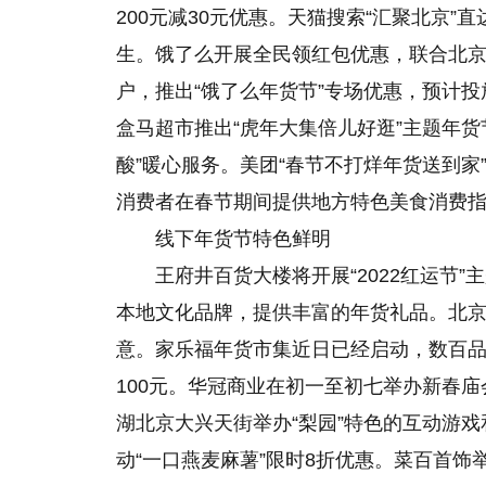
200元减30元优惠。天猫搜索“汇聚北京
生。饿了么开展全民领红包优惠，联合北京
户，推出“饿了么年货节”专场优惠，预计投
盒马超市推出“虎年大集倍儿好逛”主题年
酸”暖心服务。美团“春节不打烊年货送到家
消费者在春节期间提供地方特色美食消费
线下年货节特色鲜明
王府井百货大楼将开展“2022红运节
本地文化品牌，提供丰富
的
年货礼品。北京
意。家乐福年货市集近日已经启动，数百品牌
100元。华冠商业在初一至初七举办新春
湖北京大兴天街举办“梨园”特色的互动游
动“一口燕麦麻薯”限时8折优惠。菜百首饰举