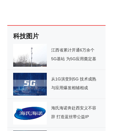
科技图片
江西省累计开通6万余个
5G基站 为5G应用奠定基
础
从1G演变到5G 技术成熟
与应用爆发相辅相成
海氏海诺奔赴西安义不容
辞 打造蓝丝带公益IP