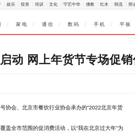
济
娱乐
投资
培训
文化
守艺中华
佛教
红木
韩流
简
网
/
家 电
/
通 信
/
数 码
/
手 机
/
平 板
式启动 网上年货节专场促
号协会、北京市餐饮行业协会承办的“2022北京年货
覆盖全市范围的促消费活动，以“我在北京过大年”为