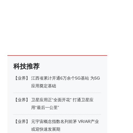
科技推荐
【
业界
】
江西省累计开通6万余个5G基站 为5G
应用奠定基础
【
业界
】
卫星应用正“全面开花” 打通卫星应
用“最后一公里”
【
业界
】
元宇宙概念指数名列前茅 VR/AR产业
或迎快速发展期