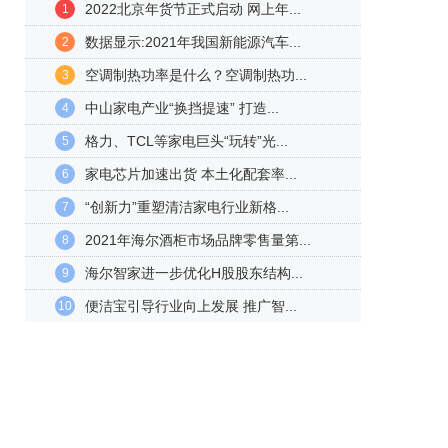
2022北京年货节正式启动 网上年...
1
数据显示:2021年我国新能源汽车...
2
空调制热功率是什么？空调制热功...
3
中山家电产业“换挡提速” 打造...
4
格力、TCL等家电巨头“玩转”光...
5
家电芯片加速出货 本土化配套率...
6
“创新力”重塑清洁家电行业新格...
7
2021年海尔酒柜市场品牌零售量第...
8
海尔智家进一步优化H股股东结构...
9
便洁宝引导行业向上发展 推广智...
10