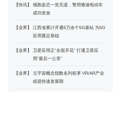
【
快讯
】
领跑姿态一览无遗，警用雅迪电动车
成功发放
【
业界
】
江西省累计开通6万余个5G基站 为5G
应用奠定基础
【
业界
】
卫星应用正“全面开花” 打通卫星应
用“最后一公里”
【
业界
】
元宇宙概念指数名列前茅 VR/AR产业
或迎快速发展期