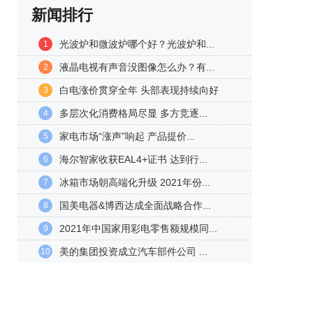
新闻排行
光波炉和微波炉哪个好？光波炉和...
1
液晶电视有声音没图像怎么办？有...
2
白电涨价贯穿全年 头部表现持续向好
3
多层次化消费格局尽显 多方竞逐...
4
家电市场“涨声”响起 产品提价...
5
海尔智家收获EAL4+证书 达到行...
6
冰箱市场朝高端化升级 2021年份...
7
国美电器&博西达成全面战略合作...
8
2021年中国家用彩电零售额规模同...
9
美的集团投资成立汽车部件公司 ...
10