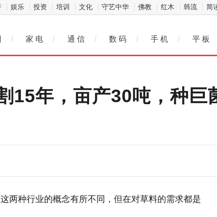
济
娱乐
投资
培训
文化
守艺中华
佛教
红木
韩流
简
网
/
家 电
/
通 信
/
数 码
/
手 机
/
平 板
割15年，亩产30吨，种巨
管这两种行业的概念有所不同，但在对草料的需求都是