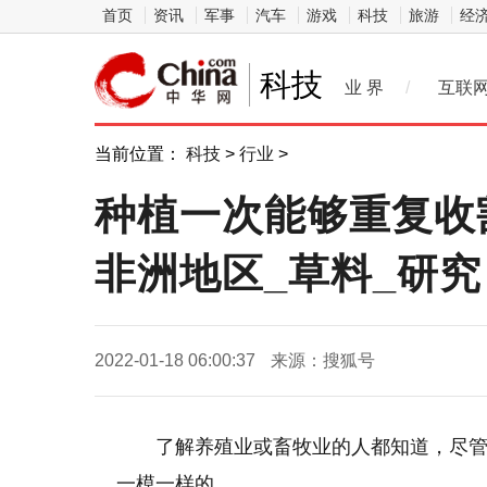
首页
资讯
军事
汽车
游戏
科技
旅游
经
科技
业 界
/
互联
当前位置：
科技
>
行业
>
种植一次能够重复收
非洲地区_草料_研究
2022-01-18 06:00:37
来源：搜狐号
了解养殖业或畜牧业的人都知道，尽
一模一样的。