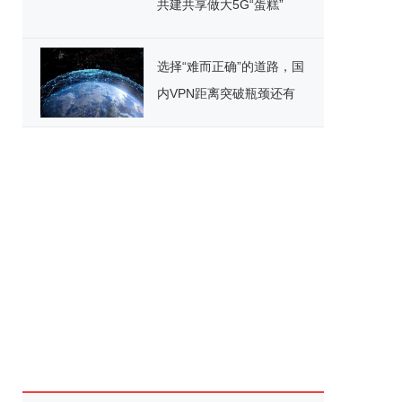
共建共享做大5G“蛋糕”
选择“难而正确”的道路，国
内VPN距离突破瓶颈还有
多远？