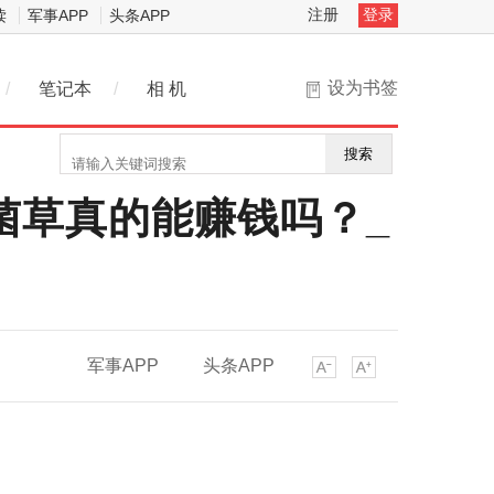
注册
登录
读
军事APP
头条APP
设为书签
/
笔记本
/
相 机
搜索
菌草真的能赚钱吗？_
军事APP
头条APP