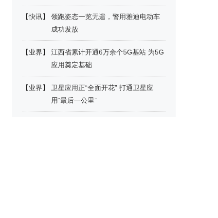
【
快讯
】
领跑姿态一览无遗，警用雅迪电动车
成功发放
【
业界
】
江西省累计开通6万余个5G基站 为5G
应用奠定基础
【
业界
】
卫星应用正“全面开花” 打通卫星应
用“最后一公里”