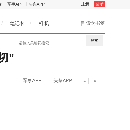
注册
登录
读
军事APP
头条APP
设为书签
/
笔记本
/
相 机
搜索
切”
军事APP
头条APP