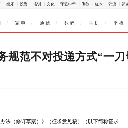
济
娱乐
投资
培训
文化
守艺中华
佛教
红木
韩流
简
网
/
家 电
/
通 信
/
数 码
/
手 机
/
平 板
务规范不对投递方式“一刀
理办法（修订草案）》（征求意见稿）（以下简称征求