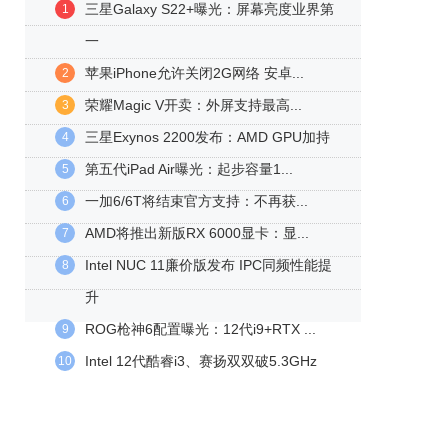
三星Galaxy S22+曝光：屏幕亮度业界第
1
一
苹果iPhone允许关闭2G网络 安卓...
2
荣耀Magic V开卖：外屏支持最高...
3
三星Exynos 2200发布：AMD GPU加持
4
第五代iPad Air曝光：起步容量1...
5
一加6/6T将结束官方支持：不再获...
6
AMD将推出新版RX 6000显卡：显...
7
Intel NUC 11廉价版发布 IPC同频性能提
8
升
ROG枪神6配置曝光：12代i9+RTX ...
9
Intel 12代酷睿i3、赛扬双双破5.3GHz
10