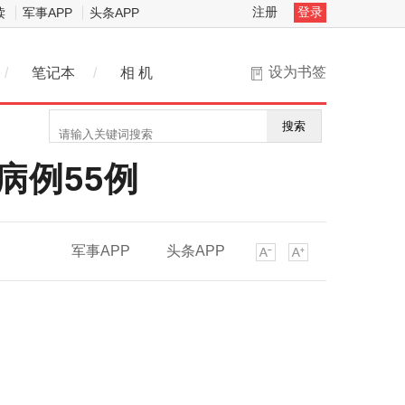
注册
登录
读
军事APP
头条APP
设为书签
/
笔记本
/
相 机
搜索
病例55例
军事APP
头条APP