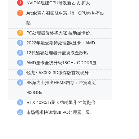
NVIDIA组建CPU研发新团队 扩大...
1
Arctic宣布召回MX-5硅脂：CPU散热有缺
2
陷
PC处理器价格将大涨 拉动显卡价...
3
2022年最受期待处理器/显卡：AMD...
4
12代酷睿处理器开盖换液金散热：...
5
AMD显卡全线升级18GHz GDDR6显...
6
锐龙7 5800X 3D缓存版首次现身...
7
SK海力士推出HBM3内存：带宽逼近
8
900GB/s
RTX 4090/Ti显卡功耗飙升 性能翻倍
9
市场需求快速增加 PC处理器、显...
10