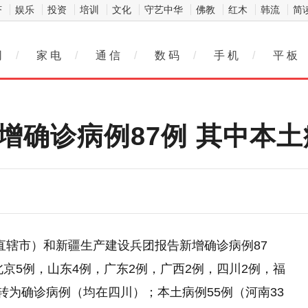
济
娱乐
投资
培训
文化
守艺中华
佛教
红木
韩流
简
网
/
家 电
/
通 信
/
数 码
/
手 机
/
平 板
增确诊病例87例 其中本土
区、直辖市）和新疆生产建设兵团报告新增确诊病例87
北京5例，山东4例，广东2例，广西2例，四川2例，福
转为确诊病例（均在四川）；本土病例55例（河南33