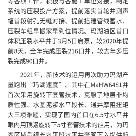
等各项工作，积极与各施工单位对接，制定
系统的压裂投产方案，提前落实首轮井测声
幅首段射孔无缝对接、提前搭建管线蓄水、
压裂车组早搬家早到位情况。玛湖油区首口
体积压裂水平井于3月5日启泵，较2020年提
前8天，全年完成压裂216口井，较去年多压
裂完成90口井。
2021年，新技术
的
运用再次助力玛湖产
量跑出“玛湖速度”。其中在MaHW6481井
首次采用旋转下套管技术，克服了地层非均
质性强、水基泥浆水平段长、通井摩阻扭矩
大三项难题，实现了国内首口在6.5寸水平井
眼内用顶驱旋转下5寸套管技术的应用，为玛
湖区域后续长水平段水平井套管下入提供新