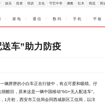
济
娱乐
投资
培训
文化
守艺中华
佛教
红木
韩流
简
网
/
家 电
/
通 信
/
数 码
/
手 机
/
平 板
配送车”助力防疫
，一辆胖胖的小白车正在行驶中，有点可爱和吸睛。仔
很醒目，原来这是一辆中国移动“5G+无人配送车”。
，1月初，西安市工信局会同西咸新区工信局，以沣