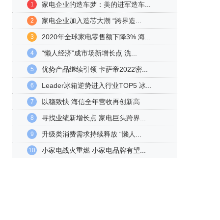
家电企业的造车梦：美的进军造车...
1
家电企业加入造芯大潮 “跨界造...
2
2020年全球家电零售额下降3% 海...
3
“懒人经济”成市场新增长点 洗...
4
优势产品继续引领 卡萨帝2022密...
5
Leader冰箱逆势进入行业TOP5 冰...
6
以稳致快 海信全年营收再创新高
7
寻找业绩新增长点 家电巨头跨界...
8
升级类消费需求持续释放 “懒人...
9
小家电战火重燃 小家电品牌有望...
10