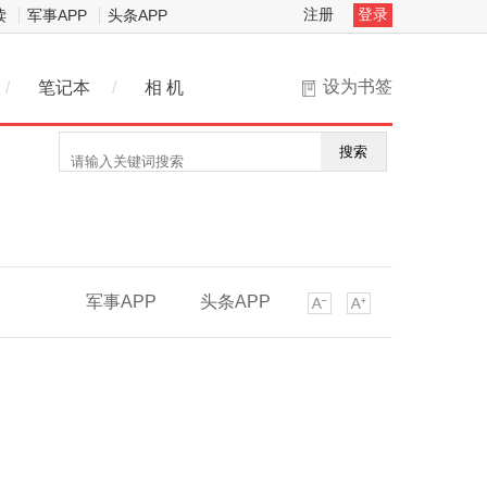
注册
登录
读
军事APP
头条APP
设为书签
/
笔记本
/
相 机
搜索
军事APP
头条APP