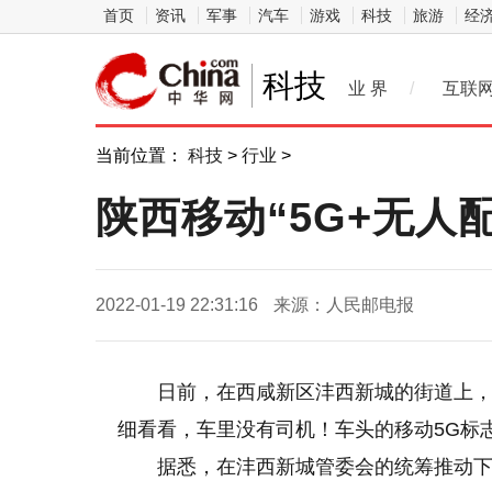
首页
资讯
军事
汽车
游戏
科技
旅游
经
科技
业 界
/
互联
当前位置：
科技
>
行业
>
陕西移动“5G+无人
2022-01-19 22:31:16
来源：人民邮电报
日前，在西咸新区沣西新城的街道上
细看看，车里没有司机！车头的移动5G标志
据悉，在沣西新城管委会的统筹推动下