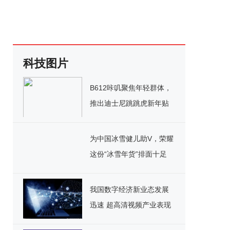
科技图片
B612咔叽聚焦年轻群体，
推出迪士尼跳跳虎新年贴
纸玩转虎年新春
为中国冰雪健儿助V，荣耀
这份“冰雪年货”排面十足
我国数字经济新业态发展
迅速 超高清视频产业表现
亮眼