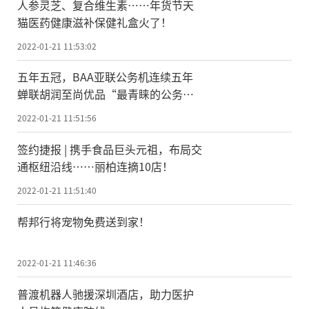
人参灵芝、复合维生素……年货节天
猫医药健康滋补保健礼盒火了！
2022-01-21 11:53:02
五年五冠，BAA亚联公务机连续五年
蝉联胡润至尚优品“最青睐的公务机
运营商”
2022-01-21 11:51:56
签约捷报 | 携手食品巨头元祖，布局交
通枢纽沿线……丽柏连摘10店！
2022-01-21 11:51:40
帮邦行将宠物免费送到家！
2022-01-21 11:46:36
普渡机器人驰援深圳酒店，助力医护