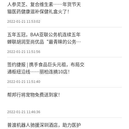
人参灵芝、复合维生素……年货节天
猫医药健康滋补保健礼盒火了！
2022-01-21 11:53:02
五年五冠，BAA亚联公务机连续五年
蝉联胡润至尚优品“最青睐的公务机
运营商”
2022-01-21 11:51:56
签约捷报 | 携手食品巨头元祖，布局交
通枢纽沿线……丽柏连摘10店！
2022-01-21 11:51:40
帮邦行将宠物免费送到家！
2022-01-21 11:46:36
普渡机器人驰援深圳酒店，助力医护