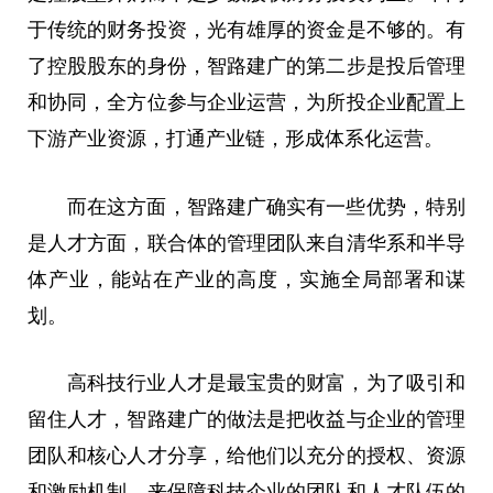
于传统的财务投资，光有雄厚的资金是不够的。有
了控股股东的身份，智路建广的第二步是投后管理
和协同，全方位参与企业运营，为所投企业配置上
下游产业资源，打通产业链，形成体系化运营。
而在这方面，智路建广确实有一些优势，特别
是人才方面，联合体的管理团队来自清华系和半导
体产业，能站在产业的高度，实施全局部署和谋
划。
高科技行业人才是最宝贵的财富，为了吸引和
留住人才，智路建广的做法是把收益与企业的管理
团队和核心人才分享，给他们以充分的授权、资源
和激励机制，来保障科技企业的团队和人才队伍的