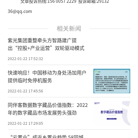
文章投诉热线:156 0057 2229 投诉邮箱:29132
36@qq.com
相关新闻
紫光集团重整牵头方智路建广提
出“控股+产业运营”双轮驱动模式
2022-01-22 17:52:32
快速响应！中国移动为身处汤加用户
提供临时免停机服务
2022-01-22 17:45:56
同伴客数据数字藏品价值指数：2022
年的数字藏品市场发展势头强劲
2022-01-22 17:29:05
“云置业”成返乡置业趋势 58同城、