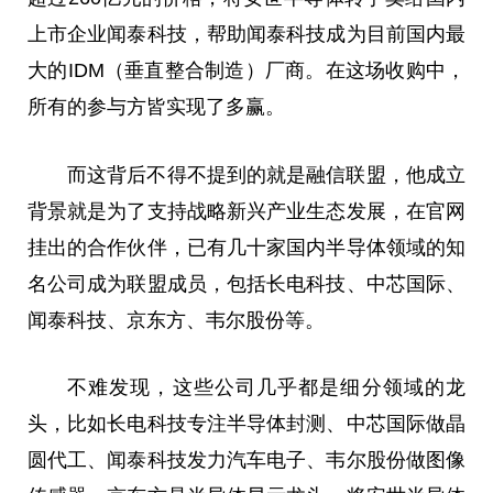
上市企业闻泰科技，帮助闻泰科技成为目前国内最
大的IDM（垂直整合制造）厂商。在这场收购中，
所有的参与方皆实现了多赢。
而这背后不得不提到的就是融信联盟，他成立
背景就是为了支持战略新兴产业生态发展，在官网
挂出的合作伙伴，已有几十家国内半导体领域的知
名公司成为联盟成员，包括长电科技、中芯国际、
闻泰科技、京东方、韦尔股份等。
不难发现，这些公司几乎都是细分领域的龙
头，比如长电科技专注半导体封测、中芯国际做晶
圆代工、闻泰科技发力汽车电子、韦尔股份做图像