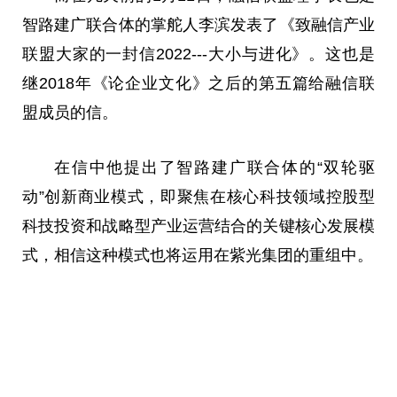
智路建广联合体的掌舵人李滨发表了《致融信产业
联盟大家的一封信2022---大小与进化》。这也是
继2018年《论企业文化》之后的第五篇给融信联
盟成员的信。
在信中他提出了智路建广联合体的“双轮驱
动”创新商业模式，即聚焦在核心科技领域控股型
科技投资和战略型产业运营结合的关键核心发展模
式，相信这种模式也将运用在紫光集团的重组中。