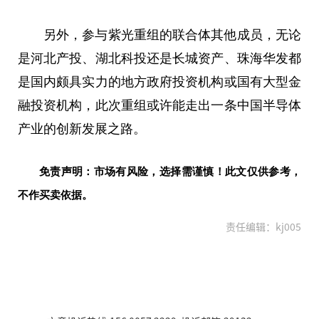
另外，参与紫光重组的联合体其他成员，无论
是河北产投、湖北科投还是长城资产、珠海华发都
是国内颇具实力的地方政府投资机构或国有大型金
融投资机构，此次重组或许能走出一条中国半导体
产业的创新发展之路。
免责声明：市场有风险，选择需谨慎！此文仅供参考，
不作买卖依据。
责任编辑：kj005