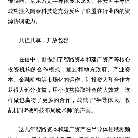
传感器、京东方是半导体显示龙头。将安世半导体
成功注入闻泰科技这充分反应了联盟在行业内的资
源协调能力。
共担共享，开放包容
在信中，也提到了智路资本和建广资产等核心
投资机构的合作模式：通过和地方政府、产业资
本、金融机构等市场化的运作，让投资人和合作方
获得大部分收益，用小收益换取社会的大效益，这
样做也赢得了更多的合作，成就了“半导体大厂收
割机”和“硬科技布局魔术师”的声誉。
这几年智路资本和建广资产在半导体领域频频