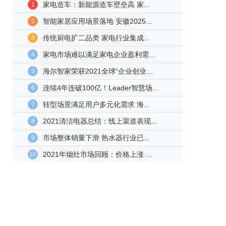
家电造车：新能源造车壁垒高 家...
1
智能家居应用场景落地 安徽2025...
2
传统厨电扩二品类 家电行业集成...
3
家电市场难以满足家电企业盈利需...
4
海尔智家荣获2021全球“企业创业...
5
连续4年连破100亿！Leader智慧场...
6
转型场景满足用户多元化需求 海...
7
2021清洁电器总结：线上渠道表现...
8
市场整体销量下滑 热水器行业已...
9
2021年烟灶市场回顾：价格上涨 ...
10