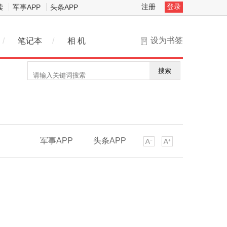
注册
登录
读
军事APP
头条APP
设为书签
/
笔记本
/
相 机
搜索
军事APP
头条APP