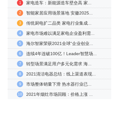
家电造车：新能源造车壁垒高 家...
1
智能家居应用场景落地 安徽2025...
2
传统厨电扩二品类 家电行业集成...
3
家电市场难以满足家电企业盈利需...
4
海尔智家荣获2021全球“企业创业...
5
连续4年连破100亿！Leader智慧场...
6
转型场景满足用户多元化需求 海...
7
2021清洁电器总结：线上渠道表现...
8
市场整体销量下滑 热水器行业已...
9
2021年烟灶市场回顾：价格上涨 ...
10