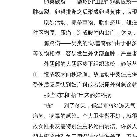
卵巢破裂——隐形的“血崩” 卵巢破裂
肿破裂。卵巢排卵之后形成卵巢黄体，表
剧烈活动、抓举重物、腹部挤压、碰
件区增厚、压痛，造成腹腔内出血，休克
骑跨伤——另类的“冰雪奇缘” 由于
等硬物相撞，容易发生外阴部血肿，严重
外阴部的大阴唇皮下组织疏松，静脉
血，造成较大面积淤血。故运动中要注意
受伤后应尽快到妇产科或者泌尿外科急诊
那些“冻”和“捂”出来的妇科病
“冻”——到了冬天，低温雨雪冰冻天
病菌、病毒的感染。个人卫生做不好，就
故女性朋友需特别注意私处的清洁。许多
朋友应该做到每天用温清水清洗外阴，不