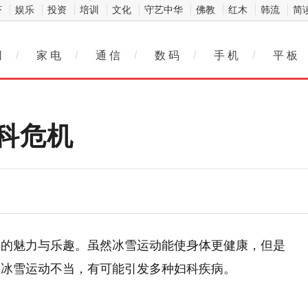
济
娱乐
投资
培训
文化
守艺中华
佛教
红木
韩流
简
网
/
家 电
/
通 信
/
数 码
/
手 机
/
平 板
科危机
动的魅力与乐趣。虽然冰雪运动能使身体更健康，但是
果冰雪运动不当，有可能引发多种妇科疾病。