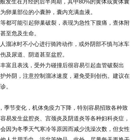
一般发生在月经的后半周期，其中80%的黄体或黄体囊
现为卵巢部位
的
小囊肿，囊内充满血液。
撞等都可能引起卵巢破裂，表现为急性下腹痛，查体附
，甚至危及生命。
很多人溜冰时不小心进行骑跨动作，或外阴部不慎与冰车
者伤及尿道、阴道甚至盆腔。
丛丰富且表浅，受外力碰撞后很容易引起血管破裂出
保护外阴，注意控制溜冰速度，避免受到创伤。建议在
就诊。
气，季节变化，机体免疫力下降，特别容易招致各种致
很容易发生盆腔炎、宫颈炎及阴道炎等各种妇科炎症，
人会因为冬季天气寒冷等原因而减少洗澡次数，但女性
与他人共用毛巾、浴盆等物品。此外，尽量每天更换干