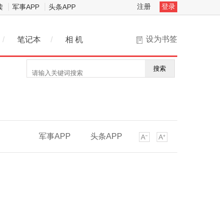
注册
登录
读
军事APP
头条APP
设为书签
/
笔记本
/
相 机
搜索
军事APP
头条APP