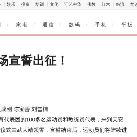
济
娱乐
投资
培训
文化
守艺中华
佛教
红木
韩流
简
网
/
家 电
/
通 信
/
数 码
/
手 机
/
平 板
场宣誓出征！
袁成刚 陈宝善 刘雪楠
育代表团的100多名运动员和教练员代表，来到天安
征仪式由武大靖领誓，宣誓结束后，运动员们将陆续进