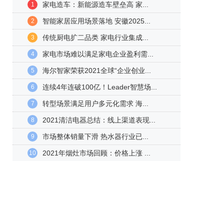
家电造车：新能源造车壁垒高 家...
1
智能家居应用场景落地 安徽2025...
2
传统厨电扩二品类 家电行业集成...
3
家电市场难以满足家电企业盈利需...
4
海尔智家荣获2021全球“企业创业...
5
连续4年连破100亿！Leader智慧场...
6
转型场景满足用户多元化需求 海...
7
2021清洁电器总结：线上渠道表现...
8
市场整体销量下滑 热水器行业已...
9
2021年烟灶市场回顾：价格上涨 ...
10