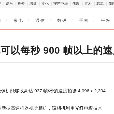
济
娱乐
投资
培训
文化
守艺中华
佛教
红木
韩流
简
网
/
家 电
/
通 信
/
数 码
/
手 机
/
平 板
 相机可以每秒 900 帧以上的
像机能够以高达 937 帧/秒的速度拍摄 4,096 x 2,304
推出了一种新型高速机器视觉相机，该相机利用光纤电缆技术