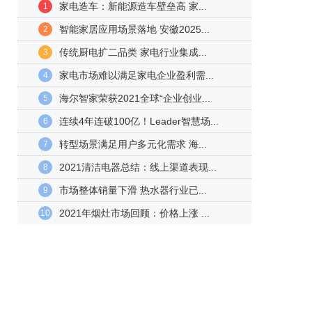
家电造车：新能源造车壁垒高 家...
1
智能家居应用场景落地 安徽2025...
2
传统厨电扩二品类 家电行业集成...
3
家电市场难以满足家电企业盈利需...
4
海尔智家荣获2021全球“企业创业...
5
连续4年连破100亿！Leader智慧场...
6
转型场景满足用户多元化需求 海...
7
2021清洁电器总结：线上渠道表现...
8
市场整体销量下滑 热水器行业已...
9
2021年烟灶市场回顾：价格上涨 ...
10