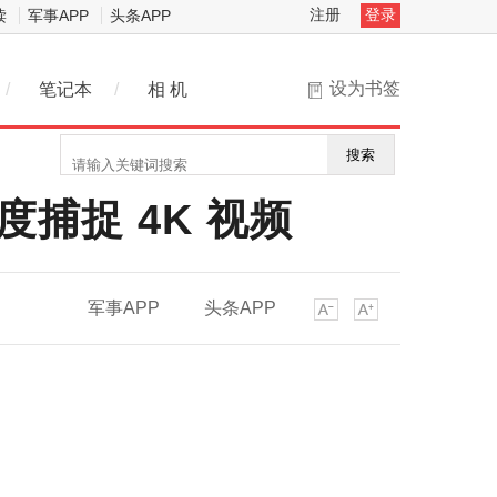
注册
登录
读
军事APP
头条APP
设为书签
/
笔记本
/
相 机
搜索
速度捕捉 4K 视频
军事APP
头条APP