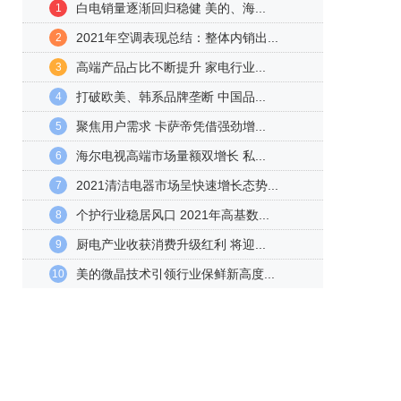
白电销量逐渐回归稳健 美的、海...
1
2021年空调表现总结：整体内销出...
2
高端产品占比不断提升 家电行业...
3
打破欧美、韩系品牌垄断 中国品...
4
聚焦用户需求 卡萨帝凭借强劲增...
5
海尔电视高端市场量额双增长 私...
6
2021清洁电器市场呈快速增长态势...
7
个护行业稳居风口 2021年高基数...
8
厨电产业收获消费升级红利 将迎...
9
美的微晶技术引领行业保鲜新高度...
10