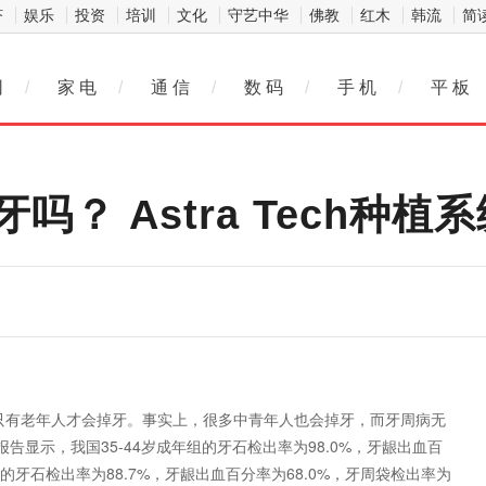
济
娱乐
投资
培训
文化
守艺中华
佛教
红木
韩流
简
网
/
家 电
/
通 信
/
数 码
/
手 机
/
平 板
？ Astra Tech种植
为只有老年人才会掉牙。事实上，很多中青年人也会掉牙，而牙周病无
显示，我国35-44岁成年组的牙石检出率为98.0%，牙龈出血百
年组的牙石检出率为88.7%，牙龈出血百分率为68.0%，牙周袋检出率为