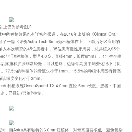
以上仅为参考图片
体中
的
种植效果也有详实的报道
，
在2016年出版的《Clinical Oral
刊登了一篇《评价Astra Tech 6mm短种植体在上、下颌后牙区应用的
入本次研究的45位患者中，35位患有慢性牙周炎，总共植入95个
peed™ TX种植体，型号4.0 S，直径4mm，长度6mm）。1年生存率
）。术后疼痛和肿胀非常轻微，可以忽略，边缘骨高度平均变化很小（负
6毫米）。77.5%的种植体的骨流失小于1mm，15.5%的种植体周围有骨高
探诊深度变化小于2mm。
 种植系统OsseoSpeed TX 4.0mm直径-6mm长度。患者：中国
炎病史，已经进行治疗控制。
，而Astra具有独特的6.0mm短植体，对骨高度要求低；避免复杂