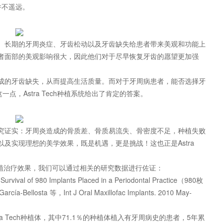
并不遥远。
。长期的牙周炎症、牙齿松动以及牙齿缺失给患者带来美观和功能上
者面部的美观影响很大，因此他们对于尽早恢复牙齿的愿望更加强
成的牙齿缺失，从而提高生活质量。而对于牙周病患者，能否选择牙
点，Astra Tech种植系统给出了肯定的答案。
究证实：牙周炎造成的骨质差、骨质易流失、骨密度不足，种植失败
及实现理想的美学效果，既是机遇，更是挑战！这也正是Astra
行的种植治疗效果，我们可以通过相关的研究数据进行佐证：
vival of 980 Implants Placed in a Periodontal Practice（980枚
sta 等，Int J Oral Maxillofac Implants. 2010 May-
ra Tech种植体，其中71.1％的种植体植入有牙周病史的患者，5年累