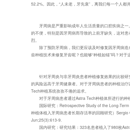
52.2%。因此，“人未老，牙先衰”，离我们每一个人都
牙周病是严重影响成年人生活质量的口腔疾病之一
的不便，特别是因牙周病而导致的上前牙缺失，这对患
烈。
除了预防牙周病，我们更应该及时修复因牙周病造
齿种植技术来修复牙齿呢？也能够“种植如锚”吗？对于这一
针对牙周炎与非牙周炎患者种植修复效果的比较研
的风险远高于牙周健康者。对于牙周病患者的种植治疗以
Tech种植系统孜孜不倦的追求。
对于牙周病患者通过Astra Tech种植体所进
国际研究：Retrospective Study of the Long-Term Sur
种植体植入牙周病患者长期存活率的回顾研究）Sergio García-Bello
Jun;25(3):613-9.
国内研究：研究结果：323名患者植入了980枚Ast