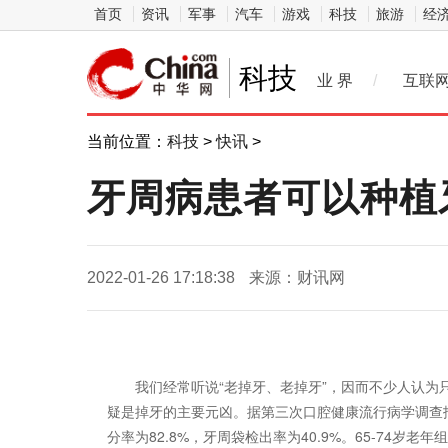
首页
资讯
军事
汽车
游戏
科技
旅游
经
科技
业 界
/
互联
当前位置：
科技
>
快讯
>
牙周病患者可以种植牙吗
2022-01-26 17:18:38
来源：财讯网
我们经常听说“老掉牙、老掉牙”，因而不少人认
疑是掉牙的主要元凶。据第三次口腔健康流行病学调查报告
分率为82.8%，牙周袋检出率为40.9%。65-74岁老