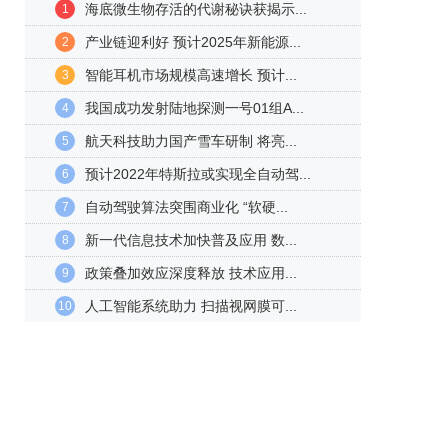
海底微生物存活的代谢秘诀获揭示...
1
产业链迎利好 预计2025年新能源...
2
智能耳机市场规模高速增长 预计...
3
我国成功发射陆地探测一号01组A...
4
航天科技助力国产雪车研制 将亮...
5
预计2022年特斯拉或实现全自动驾...
6
自动驾驶算法突围商业化 “软硬...
7
新一代信息技术加快普及应用 数...
8
政策叠加效应深度释放 技术应用...
9
人工智能系统助力 扫描视网膜可...
10