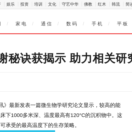
济
娱乐
投资
培训
文化
守艺中华
佛教
红木
韩流
简
网
/
家 电
/
通 信
/
数 码
/
手 机
/
平 板
谢秘诀获揭示 助力相关研
通讯》最新发表一篇微生物学研究论文显示，较高的能
下1000多米深、温度最高有120°C的沉积物中。这
命可承受的最高温度下的生存策略。