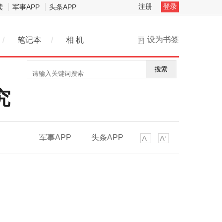
注册
登录
读
军事APP
头条APP
设为书签
/
笔记本
/
相 机
搜索
究
军事APP
头条APP