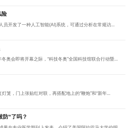
风险
开发了一种人工智能(AI)系统，可通过分析在常规访...
展
年冬奥会即将开幕之际，“科技冬奥”全国科技馆联合行动暨...
笼，门上张贴红对联，再搭配地上的“鞭炮”和“新年...
破防”了吗？
成果在专业医学期刊上发表，介绍了美国阿拉巴马大学伯明...