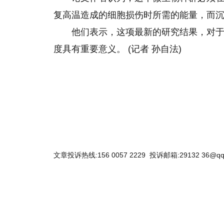
复高温造成的细胞损伤时所需的能量，而
他们表示，这项最新的研究结果，对
度具有重要意义。 (记者 孙自法)
关键词：
海底微生物存活
代谢秘诀
获揭示
相关研究
文章投诉热线:156 0057 2229 投诉邮箱:29132 36@qq