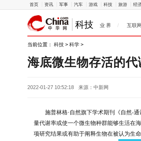
首页
资讯
军事
汽车
游戏
科技
旅游
经
科技
业 界
/
互联
当前位置：
科技
>
科学
>
海底微生物存活的代
2022-01-27 10:52:18
来源：中新网
施普林格·自然旗下学术期刊《自然-
量代谢率或使一个微生物种群能够生活在海床
项研究结果或有助于阐释生物在被认为生