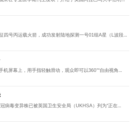
征四号丙运载火箭，成功发射陆地探测一号01组A星（L波段...
宴
屏幕上，用手指轻触滑动，观众即可以360°“自由视角...
强
病毒变异株已被英国卫生安全局（UKHSA）列为“正在...