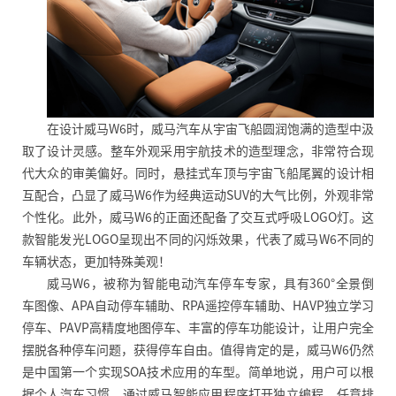
在设计威马W6时，威马汽车从宇宙飞船圆润饱满的造型中汲
取了设计灵感。整车外观采用宇航技术的造型理念，非常符合现
代大众的审美偏好。同时，悬挂式车顶与宇宙飞船尾翼的设计相
互配合，凸显了威马W6作为经典运动SUV的大气比例，外观非常
个性化。此外，威马W6的正面还配备了交互式呼吸LOGO灯。这
款智能发光LOGO呈现出不同的闪烁效果，代表了威马W6不同的
车辆状态，更加特殊美观！
威马W6，被称为智能电动汽车停车专家，具有360°全景倒
车图像、APA自动停车辅助、RPA遥控停车辅助、HAVP独立学习
停车、PAVP高精度地图停车、丰富
的
停车功能设计，让用户完全
摆脱各种停车问题，获得停车自由。值得肯定的是，威马W6仍然
是中国第一个实现SOA技术应用的车型。简单地说，用户可以根
据个人汽车习惯，通过威马智能应用程序打开独立编程，任意排