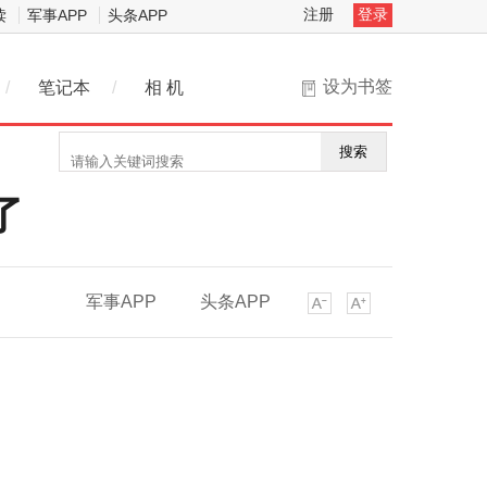
注册
登录
读
军事APP
头条APP
设为书签
/
笔记本
/
相 机
搜索
了
军事APP
头条APP