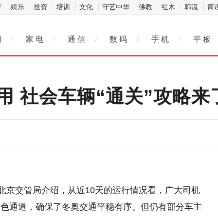
济
娱乐
投资
培训
文化
守艺中华
佛教
红木
韩流
简
网
/
家 电
/
通 信
/
数 码
/
手 机
/
平 板
用 社会车辆“通关”攻略来
。北京交管局介绍，从近10天的运行情况看，广大司机
绿色通道，确保了冬奥交通平稳有序。但仍有部分车主