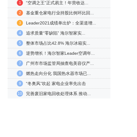
“空调之王”正式易主！年营收达...
1
基金重仓家电行业持股比例环比回...
2
Leader2021成绩单出炉：全渠道增...
3
追求质量“零缺陷” 海尔智家实...
4
整体市场占比42.8% 海尔冰箱实...
5
逆势增长！海尔智家Leader空调年...
6
广州市市场监管局抽查电美容仪产...
7
燃热走向分化 我国热水器市场已...
8
“冬奥风”吹起 家电企业率先出击
9
完善废旧家电回收处理体系 推动...
10