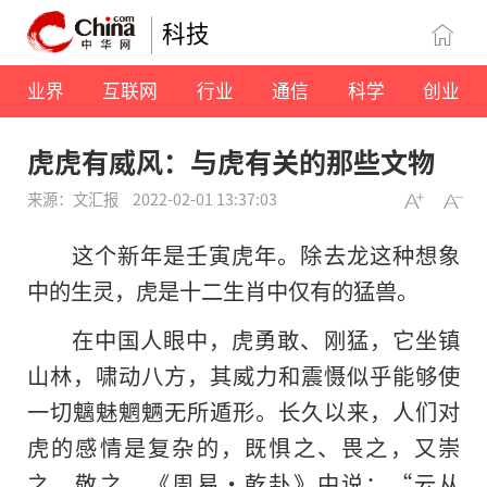
科技
业界
互联网
行业
通信
科学
创业
虎虎有威风：与虎有关的那些文物
来源：文汇报
2022-02-01 13:37:03
这个新年是壬寅虎年。除去龙这种想象
中的生灵，虎是十二生肖中仅有的猛兽。
在中国人眼中，虎勇敢、刚猛，它坐镇
山林，啸动八方，其威力和震慑似乎能够使
一切魑魅魍魉无所遁形。长久以来，人们对
虎的感情是复杂的，既惧之、畏之，又崇
之、敬之。《周易·乾卦》中说：“云从