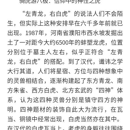
骑虎游八极：信仰中的神性之虎
“左青龙，右白虎”的说法人们不会陌
生，但实际上这种安排早在六千多年前就已
出现。1987年，河南省濮阳市西水坡发掘出
土了一对距今大约6500年的蚌塑龙虎，位置
分别位于墓主人左右，似乎正符合“左青
龙，右白虎”的搭配。到了汉代，谶讳之学
大行其道，人们将星宿、方位与四种想象中
的灵兽相结合，逐渐构建起了东方青龙、南
方朱雀、西方白虎、北方玄武的“四神”体
系，认为这四种灵兽分别是镇守四方的神
明。四神题材的装饰自此大为流行，在瓦
当、铜镜中经常出现，白虎当然亦在其中。
在汉代的白虎瓦当上，老虎的身躯往往围绕