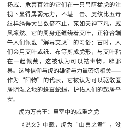
扬威、危害百姓的它们在一只吊睛猛虎的注
视下显得孱弱无力，不堪一击。虎纹比五毒
纹样绣得大出数倍不止，宛如天神下凡，威
风凛然。它的周身还缠绕着艾叶，正符合端
午人们佩戴“解毒艾虎”的习俗：古时，人
们会用艾叶或纸、布等剪成虎形，与艾叶粘
在一起佩戴，这被认为可以祛毒物，辟邪
祟。这种信仰与虎的雄健与力量密切相关——
作为“阳物”的代表，它被认为可以驱散匿
居阴湿之地的蜂虿蛇蝎，护佑人们的起居平
安。
虎为万兽王：皇室中的威重之虎
《说文》中载，虎为“山兽之君”，没