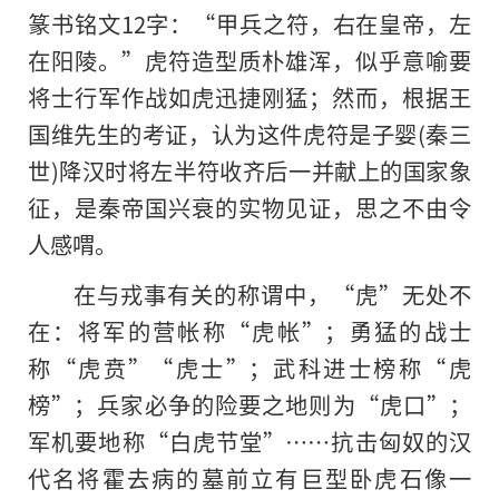
篆书铭文12字：“甲兵之符，右在皇帝，左
在阳陵。”虎符造型质朴雄浑，似乎意喻要
将士行军作战如虎迅捷刚猛；然而，根据王
国维先生的考证，认为这件虎符是子婴(秦三
世)降汉时将左半符收齐后一并献上的国家象
征，是秦帝国兴衰的实物见证，思之不由令
人感喟。
在与戎事有关的称谓中，“虎”无处不
在：将军的营帐称“虎帐”；勇猛的战士
称“虎贲”“虎士”；武科进士榜称“虎
榜”；兵家必争的险要之地则为“虎口”；
军机要地称“白虎节堂”……抗击匈奴的汉
代名将霍去病的墓前立有巨型卧虎石像一