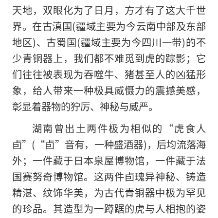
天地，双眼化为了日月，方才有了这大千世
界。在古滇国(疆域主要为今云南中部及东部
地区)、古蜀国(疆域主要为今四川一带)的不
少青铜器上，我们都不难觅到虎的踪影；它
们往往被表现为吞噬牛、猪甚至人的凶猛形
象，给人带来一种极具威慑力的震撼美感，
彰显着器物的狞厉、神秘与威严。
湖南曾出土两件极为相似的“虎食人
卣”(“卣”音有，一种盛酒器)，后均流落海
外；一件藏于日本泉屋博物馆，一件藏于法
国赛努奇博物馆。这两件卣瑰异神秘、铸造
精湛、纹饰华美，为古代青铜器中极为罕见
的珍品。其造型为一蹲踞的虎与人相抱的姿