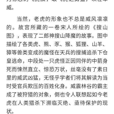
威。
当然，老虎的形象也不总是威风凛凛
的。故宫所藏的一卷宋人所绘的《搜山
图》，表现了二郎神搜山降魔的故事。图中
描绘了各类虎、熊、豕、猴、狐狸、山羊、
獐等兽类变成的魔怪在天兵的搜捕追杀下仓
皇逃命，中段处一只虎怪正因同伴的中箭身
死而悚然直立、惊恐万状，丝毫没有了素日
里的威武凶猛，无怪乎学者们将其解读为当
时受官兵欺压的百姓化身。威震林谷的霸主
成了被狩猎的对象，倒也令人联想起如今老
虎在人类猎杀下濒临灭绝、亟待保护的现
状。