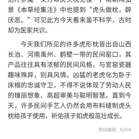
景《本草经集注》中也提到“虎头做枕，辟
厌恶。”可见此方今天看来虽不科学，古时
却为医家共识。
今天我们所见的许多虎形枕皆出自山西
长治、河南禹州、鹤壁一带的民间窑口，其
产品往往具有浓郁的民间风格，与官窑瓷器
趣味殊异，别具风情。凶猛的老虎化为卧于
床榻的忠诚守卫，不得不说体现了劳动人民
的瑰丽想象、高超审美与聪明智慧。直到今
天，许多民间手艺人仍然会用布料缝制虎头
枕给孩子使用，祈佑孩子如虎般茁壮成长。
责任编辑：kj005