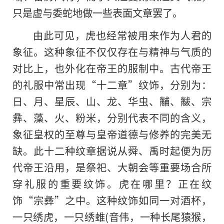
只是虚与委蛇地做一些表面文章罢了。
由此可见，虎也经常被用来作为人君的
象征。这种象征不仅仅存在与精神与气质的
对比上，也外化在帝王的服制中。古代帝王
的礼服中常出现“十二章”纹饰，分别为：
日、月、星辰、山、龙、华虫、黼、黻、宗
彝、藻、火、粉米，分别代表不同的含义，
象征皇权的至尊与皇帝道德与修养的完美无
缺。此十二种纹章据说从舜、禹时起便为历
代帝王沿用，是祭祀、大朝会等重要场合所
穿礼服的重要纹饰。虎在哪里？正在纹
饰“宗彝”之中。这种纹饰如同一对酒杯，
一只绣虎，一只绣蜼(音伟，一种长尾猿猴，