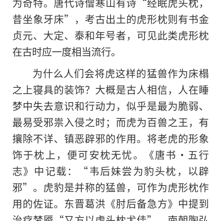
为奇特。唐代诗僧寒山有诗“经眠虎头枕，
昔坐象牙床”，考古出土的虎形枕则有书金
贞元、大定、泰和年号者，可见此类虎形枕
在古时应一度相当流行。
为什么人们会将虎这样的猛兽作为床榻
之上寝具的装饰？大概是古人相信，人在睡
梦中失去意识和行动力，似乎是最为脆弱、
最易受邪祟入侵之时；而虎为百兽之王，有
攘除不详、镇恶辟邪的作用。将老虎的形象
饰于枕上，便可安枕无忧。《唐书·五行
志》中记载：“韦后妹尝为豹头枕，以辟
邪”。虎豹是并称的猛兽，可作为虎形枕作
用的佐证。东晋葛洪《肘后备急方》中提到
治疗梦魇“又方以虎头枕尤佳”，南朝陶弘