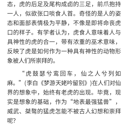
态，虎的后足及尾构成卣的三足，前爪抱持
一人，似欲张口啖食人首。奇怪的是人的姿
态和面部表情极为平静，不像是即将命丧虎
口的样子。有学者认为，虎食人意味着人与
具神性的虎的合一，带有浓重的巫术意味，
反映了虎是如何作为一种具有神性的动物形
象被人们所崇拜的。
“虎鼓瑟兮鸾回车，仙之人兮列如
麻。”(李白《梦游天姥吟留别》)在人们对仙
界的想象中，始终有老虎的出现。毕竟，现
实是想象的基础，作为“地表最强猛兽”，
威武、桀骜的猛虎怎能不被古人幻想和崇拜
呢？