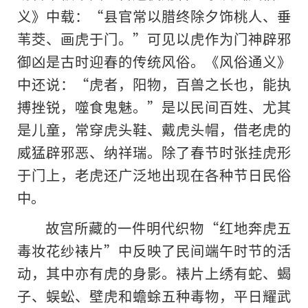
义》中载：“县官常以腊终除夕饰桃人、垂
苇茭、画虎于门。”可见以虎作为门神辟邪
御凶是古时迎春的传统风俗。《风俗通义》
中还说：“虎者，阳物，百兽之长也，能执
搏挫锐，噬食鬼魅。”是以民间百姓、尤其
是儿童，常穿虎头鞋、戴虎头帽，借老虎的
威猛辟邪恶、纳祥瑞。除了春节时张挂虎形
于门上，老虎还广泛地出现在各种节日民俗
中。
故宫所藏的一件明代织物“红地奔虎五
毒妆花纱裱片”中反映了民间端午时节的活
动，其中亦有虎的身影。裱片上绣有蛇、蝎
子、蜈蚣、壁虎和蟾蜍五种毒物，平日耀武