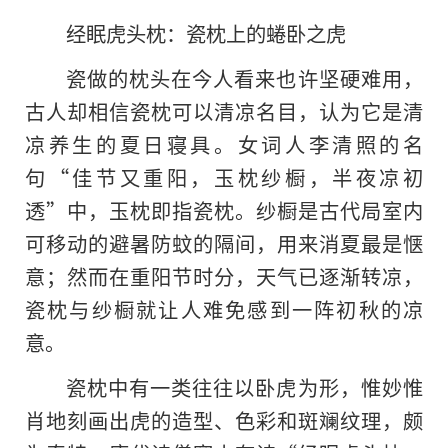
经眠虎头枕：瓷枕上的蜷卧之虎
瓷做的枕头在今人看来也许坚硬难用，
古人却相信瓷枕可以清凉名目，认为它是清
凉养生的夏日寝具。女词人李清照的名
句“佳节又重阳，玉枕纱橱，半夜凉初
透”中，玉枕即指瓷枕。纱橱是古代局室内
可移动的避暑防蚊的隔间，用来消夏最是惬
意；然而在重阳节时分，天气已逐渐转凉，
瓷枕与纱橱就让人难免感到一阵初秋的凉
意。
瓷枕中有一类往往以卧虎为形，惟妙惟
肖地刻画出虎的造型、色彩和斑斓纹理，颇