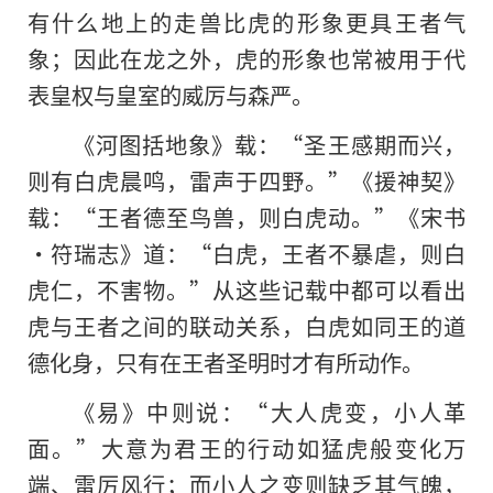
有什么地上的走兽比虎
的
形象更具王者气
象；因此在龙之外，虎的形象也常被用于代
表皇权与皇室的威厉与森严。
《河图括地象》载：“圣王感期而兴，
则有白虎晨鸣，雷声于四野。”《援神契》
载：“王者德至鸟兽，则白虎动。”《宋书
·符瑞志》道：“白虎，王者不暴虐，则白
虎仁，不害物。”从这些记载中都可以看出
虎与王者之间的联动关系，白虎如同王的道
德化身，只有在王者圣明时才有所动作。
《易》中则说：“大人虎变，小人革
面。”大意为君王的行动如猛虎般变化万
端、雷厉风行；而小人之变则缺乏其气魄，