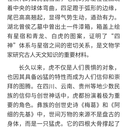
着中央的球体弯曲，四足蹬于弧形的边缘，
尾巴高高翘起，显得气势生动，遒劲有力。
湖北曾侯乙墓中曾出土一件漆箱，箱盖上绘
有星宿和青龙、白虎的图案，证明了“四
神”体系与星宿之间的密切关系，是文物学
家研究古人天文知识的重要材料。
长久以来，虎不仅是人们畏惧的对象，
也因其具备凶猛的特性而成为人们信仰和崇
拜的图腾。在四川、云南、贵州等地少数民
族的信仰与创世神话中，虎都扮演着极为重
要的角色。彝族的创世史诗《梅葛》和《阿
细的先基》中，世间万物的来源不是盘古的
身体，而是一只猛虎。它的四根大骨撑起了