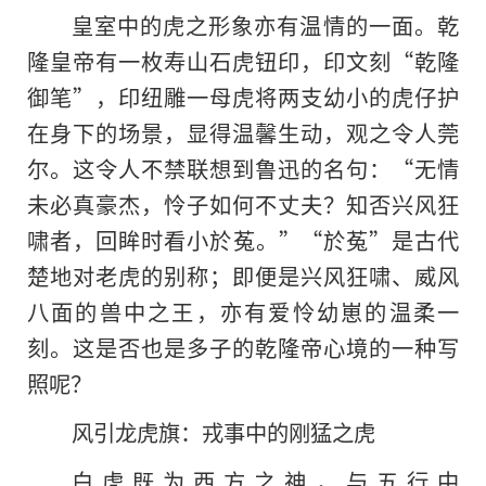
皇室中的虎之形象亦有温情的一面。乾
隆皇帝有一枚寿山石虎钮印，印文刻“乾隆
御笔”，印纽雕一母虎将两支幼小的虎仔护
在身下的场景，显得温馨生动，观之令人莞
尔。这令人不禁联想到鲁迅的名句：“无情
未必真豪杰，怜子如何不丈夫？知否兴风狂
啸者，回眸时看小於菟。”“於菟”是古代
楚地对老虎的别称；即便是兴风狂啸、威风
八面的兽中之王，亦有爱怜幼崽的温柔一
刻。这是否也是多子的乾隆帝心境的一种写
照呢？
风引龙虎旗：戎事中的刚猛之虎
白虎既为西方之神，与五行中