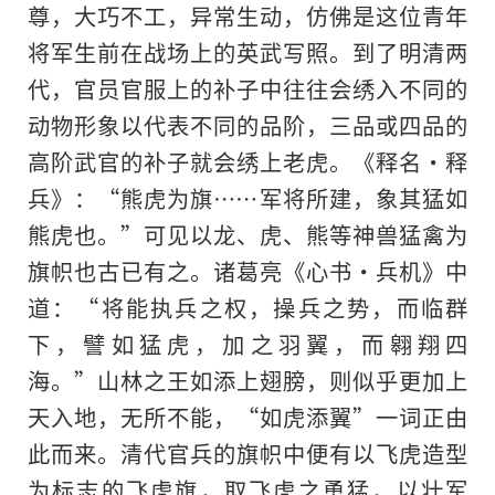
尊，大巧不工，异常生动，仿佛是这位青年
将军生前在战场上的英武写照。到了明清两
代，官员官服上的补子中往往会绣入不同的
动物形象以代表不同的品阶，三品或四品的
高阶武官的补子就会绣上老虎。《释名·释
兵》：“熊虎为旗……军将所建，象其猛如
熊虎也。”可见以龙、虎、熊等神兽猛禽为
旗帜也古已有之。诸葛亮《心书·兵机》中
道：“将能执兵之权，操兵之势，而临群
下，譬如猛虎，加之羽翼，而翱翔四
海。”山林之王如添上翅膀，则似乎更加上
天入地，无所不能，“如虎添翼”一词正由
此而来。清代官兵的旗帜中便有以飞虎造型
为标志的飞虎旗，取飞虎之勇猛，以壮军