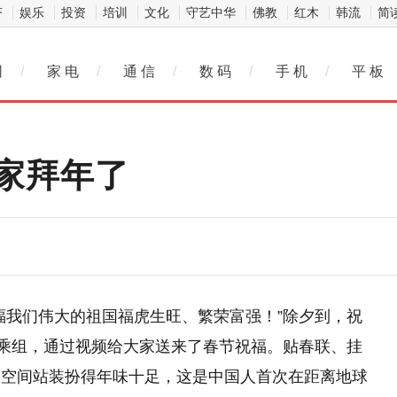
济
娱乐
投资
培训
文化
守艺中华
佛教
红木
韩流
简
网
/
家 电
/
通 信
/
数 码
/
手 机
/
平 板
家拜年了
福我们伟大的祖国福虎生旺、繁荣富强！”除夕到，祝
员乘组，通过视频给大家送来了春节祝福。贴春联、挂
国空间站装扮得年味十足，这是中国人首次在距离地球