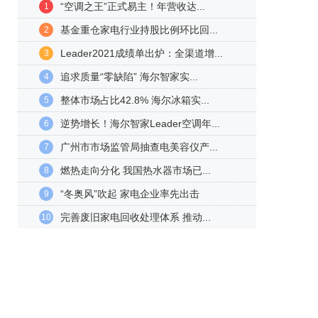
“空调之王”正式易主！年营收达...
1
基金重仓家电行业持股比例环比回...
2
Leader2021成绩单出炉：全渠道增...
3
追求质量“零缺陷” 海尔智家实...
4
整体市场占比42.8% 海尔冰箱实...
5
逆势增长！海尔智家Leader空调年...
6
广州市市场监管局抽查电美容仪产...
7
燃热走向分化 我国热水器市场已...
8
“冬奥风”吹起 家电企业率先出击
9
完善废旧家电回收处理体系 推动...
10