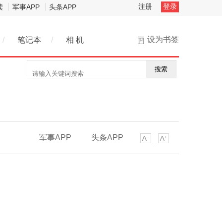
注册
登录
读
军事APP
头条APP
设为书签
/
笔记本
/
相 机
搜索
军事APP
头条APP