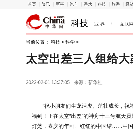
首页
资讯
军事
汽车
游戏
科技
旅游
经
科技
业 界
/
互联
当前位置：
科技
>
科学
>
太空出差三人组给大
2022-02-01 13:37:05
来源：新华社
“祝小朋友们生龙活虎、茁壮成长，祝
福到！正在太空“出差”的神舟十三号航天
灯笼，喜庆的年画、红红
的
中国结……中