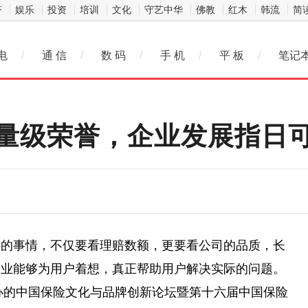
济
娱乐
投资
培训
文化
守艺中华
佛教
红木
韩流
简
电
/
通 信
/
数 码
/
手 机
/
平 板
/
笔记
量级荣誉，企业发展指日
要的事情，不仅要看理赔数额，更要看公司的品质，长
企业能够为用户着想，真正帮助用户解决实际的问题。
主办的中国保险文化与品牌创新论坛暨第十六届中国保险