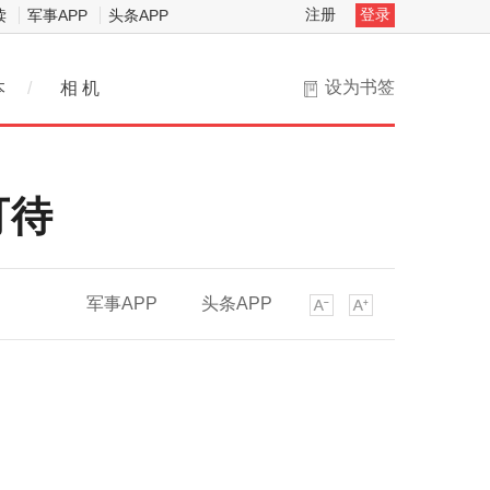
注册
登录
读
军事APP
头条APP
设为书签
本
/
相 机
可待
军事APP
头条APP