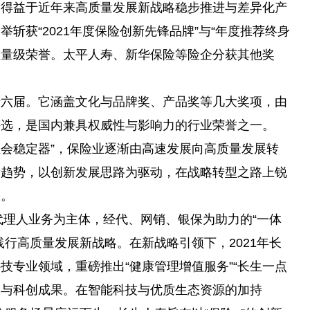
。得益于
近
年来高质量发展新战略稳步推进与差异化产
斩获“2021年度保险创新先锋品牌”与“年度推荐终身
重量级荣誉。太
平
人寿、新华保险等险企分获其他奖
十六届。它涵盖文化与品牌奖、产品奖等几大奖项，由
评选，是国内兼具权威
性
与影响力的行业荣誉之一。
社会稳定器”，保险业逐渐由高速发展向高质量发展转
新趋势，以创新发展思路为驱动，在战略转型之路上锐
果。
险代理人业务为主体，经代、网销、银保为助力的“一体
行高质量发展新战略。在新战略引领下，2021年长
技专业领域，重磅推出“健康管理增值服务”“长生一点
务与科创成果。在智能科技与优质生态资源的加持