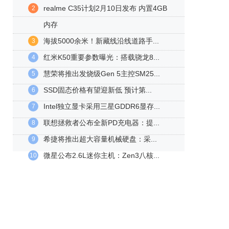
realme C35计划2月10日发布 内置4GB
2
内存
海拔5000余米！新藏线沿线道路手...
3
红米K50重要参数曝光：搭载骁龙8...
4
慧荣将推出发烧级Gen 5主控SM25...
5
SSD固态价格有望迎新低 预计第...
6
Intel独立显卡采用三星GDDR6显存...
7
联想拯救者公布全新PD充电器：提...
8
希捷将推出超大容量机械硬盘：采...
9
微星公布2.6L迷你主机：Zen3八核...
10