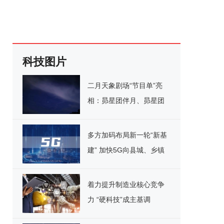
科技图片
二月天象剧场“节目单”亮
相：昴星团伴月、昴星团
伴月等
多方加码布局新一轮“新基
建” 加快5G向县城、乡镇
覆盖
着力提升制造业核心竞争
力 “硬科技”成主基调