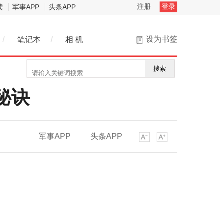
注册
登录
读
军事APP
头条APP
设为书签
/
笔记本
/
相 机
搜索
秘诀
军事APP
头条APP