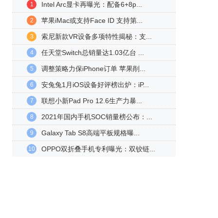
Intel Arc显卡再曝光：配备6+8p...
1
苹果iMac或支持Face ID 支持第...
2
索尼新款VR设备多项特性揭秘：支...
3
任天堂Switch总销量达1.03亿台 ...
4
调整策略力保iPhone订单 苹果削...
5
安兔兔1月iOS设备好评榜出炉：iP...
6
联想小新Pad Pro 12.6生产力暴...
7
2021年国内手机SOC销量榜公布：...
8
Galaxy Tab S8高端平板规格曝...
9
OPPO双折叠手机专利曝光：双铰链...
10