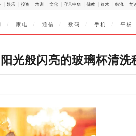
济
娱乐
投资
培训
文化
守艺中华
佛教
红木
韩流
简
网
/
家 电
/
通 信
/
数 码
/
手 机
/
平 板
您如阳光般闪亮的玻璃杯清洗