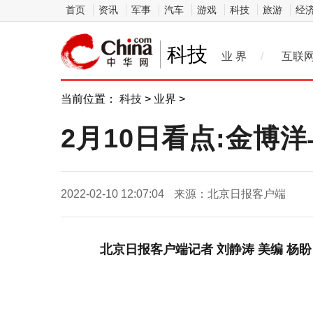
首页
资讯
军事
汽车
游戏
科技
旅游
经
科技
业 界
/
互联
当前位置：
科技
>
业界
>
2月10日看点:金博
2022-02-10 12:07:04
来源：北京日报客户端
北京日报客户端记者 刘静涛 美编 杨盼
关键词：
同组
看点
中国