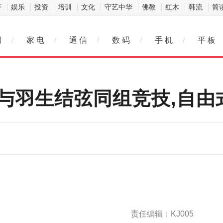
济
娱乐
投资
培训
文化
守艺中华
佛教
红木
韩流
简
网
/
家 电
/
通 信
/
数 码
/
手 机
/
平 板
洋与羽生结弦同组竞技,自
责任编辑：KJ005