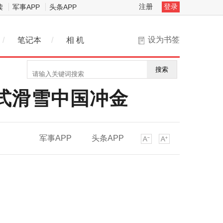
注册
登录
读
军事APP
头条APP
设为书签
/
笔记本
/
相 机
搜索
由式滑雪中国冲金
军事APP
头条APP