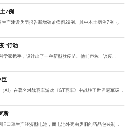
土7例
疆生产建设兵团报告新增确诊病例29例。其中本土病例7例（...
疫”行动
科学家携手，设计出了一种新型肽疫苗。他们声称，该疫...
称臣
AI）在著名对战赛车游戏《GT赛车》中战胜了世界冠军级...
罗斯
旧口罩生产经济型电池，而电池外壳由废旧的药品包装制...