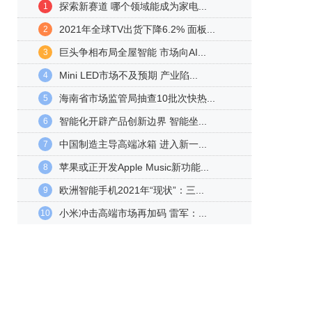
探索新赛道 哪个领域能成为家电...
1
2021年全球TV出货下降6.2% 面板...
2
巨头争相布局全屋智能 市场向AI...
3
Mini LED市场不及预期 产业陷...
4
海南省市场监管局抽查10批次快热...
5
智能化开辟产品创新边界 智能坐...
6
中国制造主导高端冰箱 进入新一...
7
苹果或正开发Apple Music新功能...
8
欧洲智能手机2021年“现状”：三...
9
小米冲击高端市场再加码 雷军：...
10