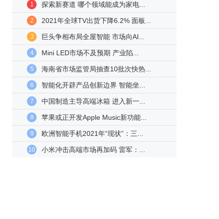
探索新赛道 哪个领域能成为家电...
1
2021年全球TV出货下降6.2% 面板...
2
巨头争相布局全屋智能 市场向AI...
3
Mini LED市场不及预期 产业陷...
4
海南省市场监管局抽查10批次快热...
5
智能化开辟产品创新边界 智能坐...
6
中国制造主导高端冰箱 进入新一...
7
苹果或正开发Apple Music新功能...
8
欧洲智能手机2021年“现状”：三...
9
小米冲击高端市场再加码 雷军：...
10