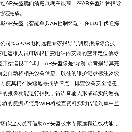
过AR头盔镜面清楚展现在眼前，在AR头盔语音指导
迅速完成。
AR头盔（智能单兵AR控制终端）在110千伏通海
公司“5G+AR电网远程专家指导与调度指挥综合技
变电运维人员可以根据变电站内安装的蓝牙定位信标
开始巡视工作时，AR头盔像是“导游”语音指导其完
面会自动将相关设备信息、以往的维护记录标注及设
，方便其精准快速地寻找故障点，排查设备安全隐患。
带的摄像功能进行拍照，待语音输入形成详实的巡视
输的便携式随身WIFI将检查资料实时传送到集中监
场作业人员可借助AR头盔技术专家远程连线功能，