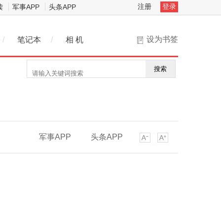
注册
登录
读
军事APP
头条APP
设为书签
/
笔记本
/
相 机
搜索
军事APP
头条APP