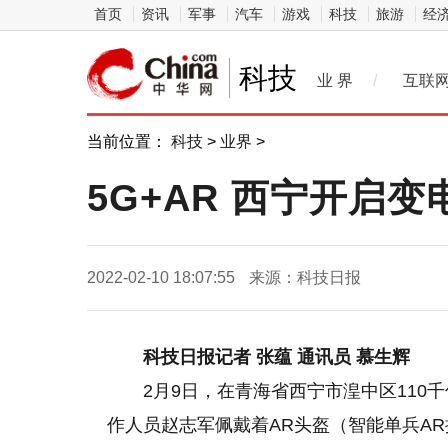
首页
资讯
军事
汽车
游戏
科技
旅游
经
科技
业 界
/
互联
当前位置：
科技
>
业界
>
5G+AR 西宁开启
2022-02-10 18:07:55
来源：科技日报
科技日报记者 张蕴 通讯员 慕生辉
2月9日，在青海省西宁市湟中区11
作人员赵志军佩戴着AR头盔（智能单兵A