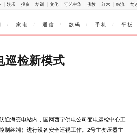
济
娱乐
投资
培训
文化
守艺中华
佛教
红木
韩流
简
网
/
家 电
/
通 信
/
数 码
/
手 机
/
平 板
变电巡检新模式
0千伏通海变电站内，国网西宁供电公司变电运检中心工
R控制终端）进行设备安全巡视工作。2号主变压器主