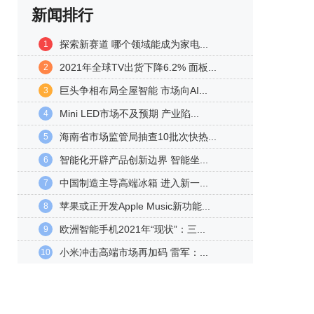
新闻排行
探索新赛道 哪个领域能成为家电...
1
2021年全球TV出货下降6.2% 面板...
2
巨头争相布局全屋智能 市场向AI...
3
Mini LED市场不及预期 产业陷...
4
海南省市场监管局抽查10批次快热...
5
智能化开辟产品创新边界 智能坐...
6
中国制造主导高端冰箱 进入新一...
7
苹果或正开发Apple Music新功能...
8
欧洲智能手机2021年“现状”：三...
9
小米冲击高端市场再加码 雷军：...
10