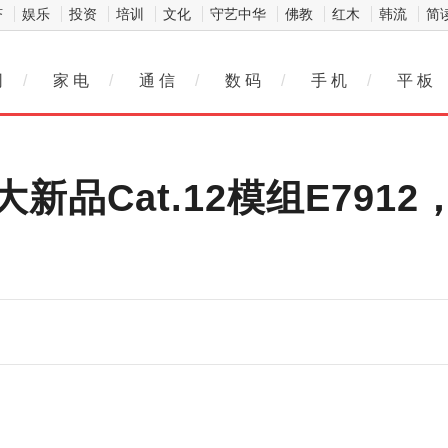
济
娱乐
投资
培训
文化
守艺中华
佛教
红木
韩流
简
网
/
家 电
/
通 信
/
数 码
/
手 机
/
平 板
品Cat.12模组E7912