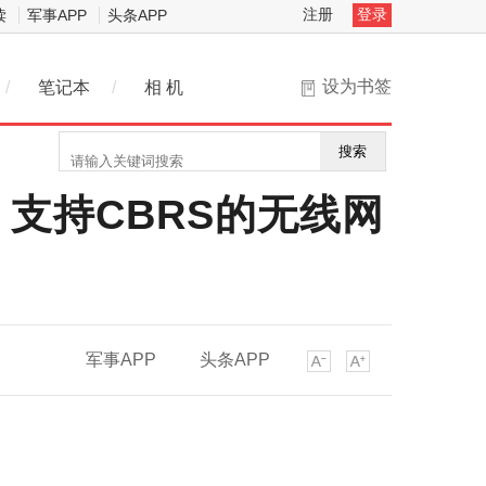
注册
登录
读
军事APP
头条APP
设为书签
/
笔记本
/
相 机
搜索
，支持CBRS的无线网
军事APP
头条APP