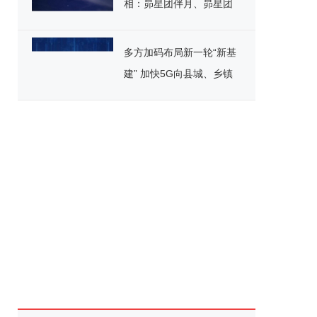
相：昴星团伴月、昴星团
伴月等
多方加码布局新一轮“新基
建” 加快5G向县城、乡镇
覆盖