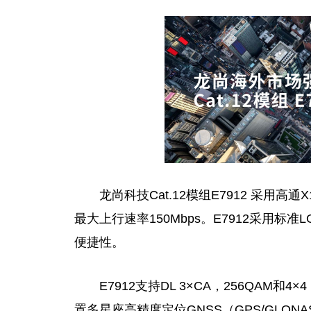
龙尚科技Cat.12模组E7912 采用高通
最大上行速率150Mbps。E7912采用
便捷性。
E7912支持DL 3×CA，256QAM和4×
置多星座高精度定位GNSS（GPS/GLONAS