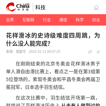
科技
业界
互联网
行业
通信
科学
创业
花样滑冰的史诗级难度四周跳，为
什么没人能完成？
来源：搜狐号
2022-02-11 06:07:25
在刚刚结束的北京冬奥会花样滑冰男子
单人滑自由滑比赛上，看点之一是在第3组第
5位登场的，索契冬奥会和平昌冬奥会两届卫
冕冠军，日本选手羽生结弦。
在这次比赛中，羽生结弦开场第一跳，
就挑战了花样滑冰历史上
从未有人做到过的