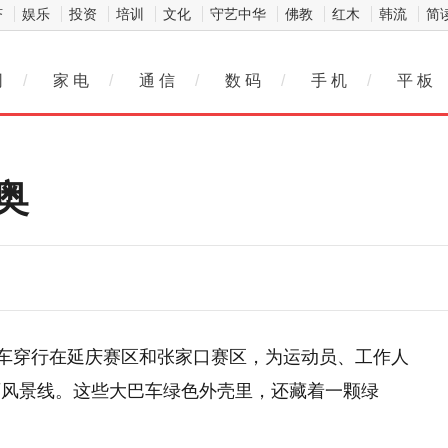
济
娱乐
投资
培训
文化
守艺中华
佛教
红木
韩流
简
网
/
家 电
/
通 信
/
数 码
/
手 机
/
平 板
奥
巴车穿行在延庆赛区和张家口赛区，为运动员、工作人
丽风景线。这些大巴车绿色外壳里，还藏着一颗绿