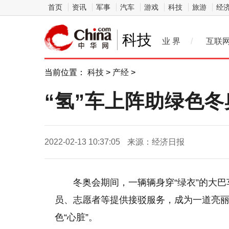
首页
资讯
军事
汽车
游戏
科技
旅游
经
科技
业 界
/
互联
当前位置：
科技
>
产经
>
“氢”车上阵助绿色冬
2022-02-13 10:37:05
来源：经济日报
冬奥会期间，一辆辆身穿“绿衣”的大
员、志愿者等提供接驳服务，成为一道亮
色“心脏”。