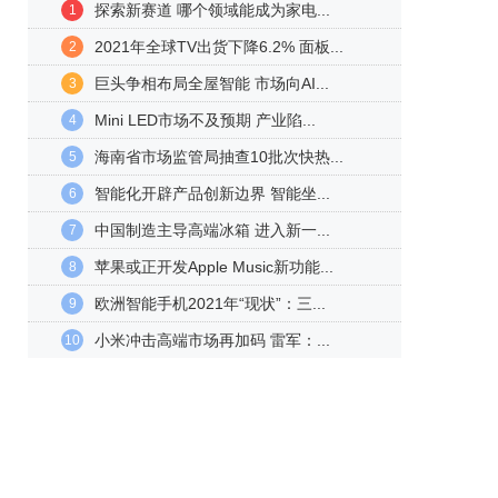
探索新赛道 哪个领域能成为家电...
1
2021年全球TV出货下降6.2% 面板...
2
巨头争相布局全屋智能 市场向AI...
3
Mini LED市场不及预期 产业陷...
4
海南省市场监管局抽查10批次快热...
5
智能化开辟产品创新边界 智能坐...
6
中国制造主导高端冰箱 进入新一...
7
苹果或正开发Apple Music新功能...
8
欧洲智能手机2021年“现状”：三...
9
小米冲击高端市场再加码 雷军：...
10