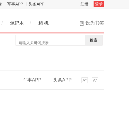
注册
登录
读
军事APP
头条APP
设为书签
/
笔记本
/
相 机
搜索
军事APP
头条APP