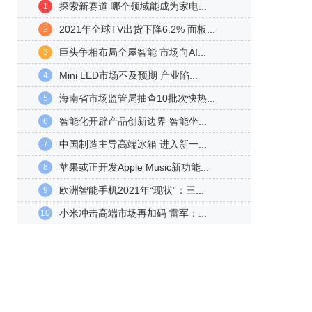
探索新赛道 哪个领域能成为家电...
1
2021年全球TV出货下降6.2% 面板...
2
巨头争相布局全屋智能 市场向AI...
3
Mini LED市场不及预期 产业陷...
4
海南省市场监管局抽查10批次快热...
5
智能化开辟产品创新边界 智能坐...
6
中国制造主导高端冰箱 进入新一...
7
苹果或正开发Apple Music新功能...
8
欧洲智能手机2021年“现状”：三...
9
小米冲击高端市场再加码 雷军：...
10