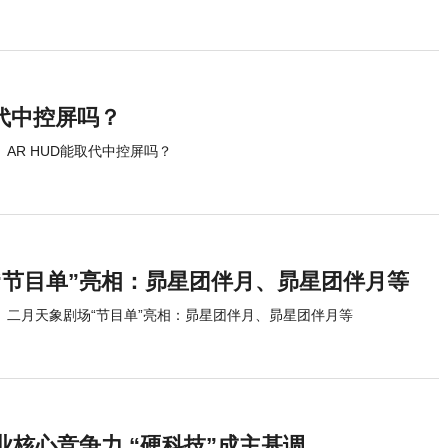
取代中控屏吗？
AR HUD能取代中控屏吗？
“节目单”亮相：昴星团伴月、昴星团伴月等
二月天象剧场“节目单”亮相：昴星团伴月、昴星团伴月等
业核心竞争力 “硬科技”成主基调