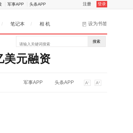
注册
登录
读
军事APP
头条APP
设为书签
/
笔记本
/
相 机
搜索
4亿美元融资
军事APP
头条APP