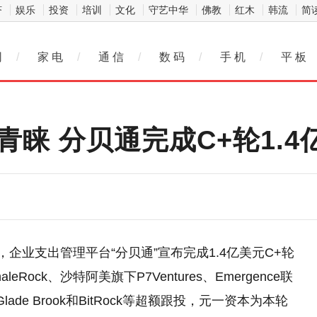
济
娱乐
投资
培训
文化
守艺中华
佛教
红木
韩流
简
网
/
家 电
/
通 信
/
数 码
/
手 机
/
平 板
获青睐 分贝通完成C+轮1.
企业支出管理平台“分贝通”宣布完成1.4亿美元C+轮
haleRock、沙特阿美旗下P7Ventures、Emergence联
ade Brook和BitRock等超额跟投，元一资本为本轮