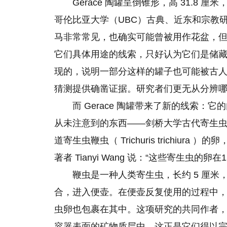
Gerace 陶罐呈倒锥形，高 31.8 
哥伦比亚大学（UBC）古典、近东和宗教研究教
马非常常见，也确实可能曾被用作花盆，
它们具体用途的线索，只好认为它们是储
现的，说明一部分这样的罐子也可能被古
猜测提供确凿证据。研究者们更无从分辨
而 Gerace 陶罐带来了新的线索
从未注意到的东西——剑桥大学古代寄生
道寄生虫鞭虫（ Trichuris trichi
著者 Tianyi Wang 说：“这些寄生虫
鞭虫是一种人类寄生虫，长约 5 厘
合，进入便壶。在便壶反复使用
的
过程中
虫卵也包裹在其中。这项研究的共同作者，剑桥团
容器表面的矿物质层中，这正是它们得以完