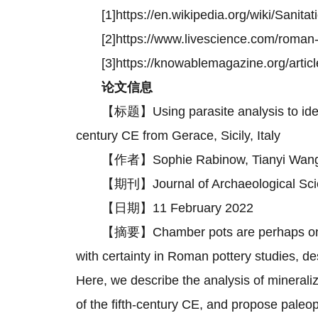
[1]https://en.wikipedia.org/wiki/Sani
[2]https://www.livescience.com/roman-
[3]https://knowablemagazine.org/artic
论文信息
【标题】Using parasite analysis to ident
century CE from Gerace, Sicily, Italy
【作者】Sophie Rabinow, Tianyi Wang, R
【期刊】Journal of Archaeological Sci
【日期】11 February 2022
【摘要】Chamber pots are perhaps one of
with certainty in Roman pottery studies, des
Here, we describe the analysis of minerali
of the fifth-century CE, and propose paleopar