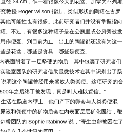
厘米，直径 34 cm，乍一看很像今天的花盆。加拿大不列颠
授 Roger Wilson 指出，类似形状的陶罐在古罗
但其他可能性也有很多。此前研究者们并没有掌握指向
藏罐。不过，有很多这种罐子是在公厕里或公厕旁被发
人用作便壶。到目前为止，出土的陶罐都还没有为这一
哪些是花盆，哪些是食具，哪些是便壶。
：它的内表面附着了一层坚硬的物质，其中包裹了研究者们
虫实验室团队的研究者借助显微技术在其中识别出了肠
ura ）的卵，说明这个陶罐曾经用来盛放人类粪便。这项研究的合
的卵在1500年之后终于被发现，真是叫人难以置信。”
米，生活在肠道内壁上。他们产下的卵会与人类粪便混
，尿液和粪便中的矿物质会在内表面层层矿化固结，鞭
队的 Sophie Rabinow 说，“寄生虫卵被困在了
好保存几个世纪的原因。”