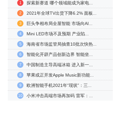
探索新赛道 哪个领域能成为家电...
1
2021年全球TV出货下降6.2% 面板...
2
巨头争相布局全屋智能 市场向AI...
3
Mini LED市场不及预期 产业陷...
4
海南省市场监管局抽查10批次快热...
5
智能化开辟产品创新边界 智能坐...
6
中国制造主导高端冰箱 进入新一...
7
苹果或正开发Apple Music新功能...
8
欧洲智能手机2021年“现状”：三...
9
小米冲击高端市场再加码 雷军：...
10