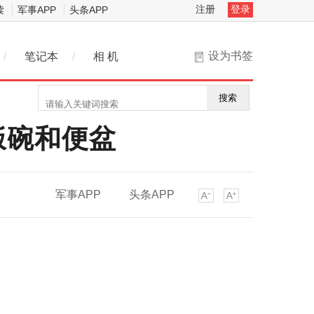
注册
登录
读
军事APP
头条APP
设为书签
/
笔记本
/
相 机
搜索
饭碗和便盆
军事APP
头条APP