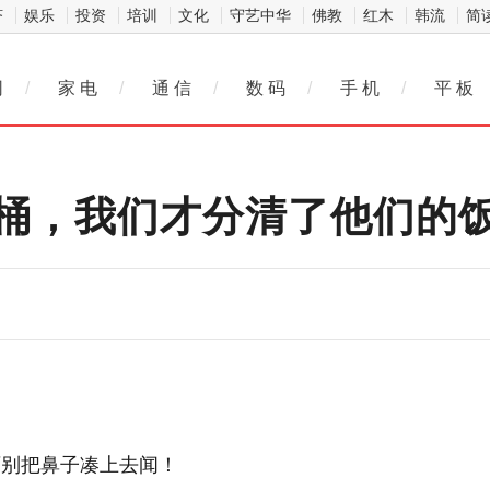
济
娱乐
投资
培训
文化
守艺中华
佛教
红木
韩流
简
网
/
家 电
/
通 信
/
数 码
/
手 机
/
平 板
桶，我们才分清了他们的
可别把鼻子凑上去闻！