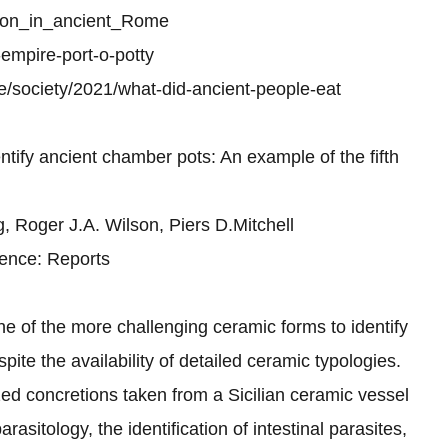
tation_in_ancient_Rome
empire-port-o-potty
le/society/2021/what-did-ancient-people-eat
ify ancient chamber pots: An example of the fifth
oger J.A. Wilson, Piers D.Mitchell
ence: Reports
 the more challenging ceramic forms to identify
pite the availability of detailed ceramic typologies.
zed concretions taken from a Sicilian ceramic vessel
asitology, the identification of intestinal parasites,