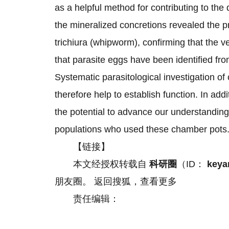
as a helpful method for contributing to the
the mineralized concretions revealed the p
trichiura (whipworm), confirming that the ve
that parasite eggs have been identified fr
Systematic parasitological investigation of
therefore help to establish function. In addi
the potential to advance our understanding o
populations who used these chamber pots
【链接】
本文经授权转载自
科研圈
（ID：
keya
朋友圈。 返回搜狐，查看更多
责任编辑：
关键词：
便盆
他们的