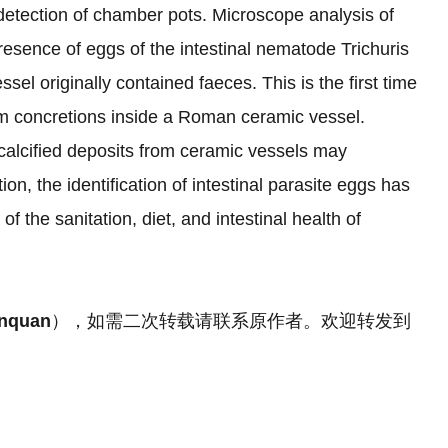
 detection of chamber pots. Microscope analysis of
resence of eggs of the intestinal nematode Trichuris
ssel originally contained faeces. This is the first time
om concretions inside a Roman ceramic vessel.
 calcified deposits from ceramic vessels may
tion, the identification of intestinal parasite eggs has
f the sanitation, diet, and intestinal health of
.
nquan
），如需二次转载请联系原作者。欢迎转发到