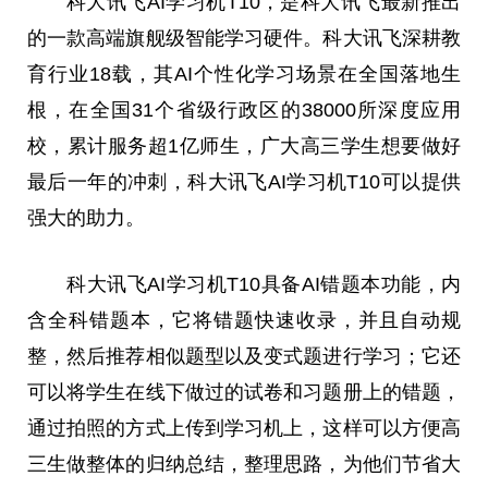
科大讯飞AI学
习
机T10，是科大讯飞最新推出
的一款高端旗舰级智能学
习
硬件。科大讯飞深耕教
育行业18载，其AI个
性
化学
习
场景在全国落地生
根，在全国31个省级行政区的38000所深度应用
校，累计服务超1亿师生，广大高三学生想要做好
最后一年的冲刺，科大讯飞AI学
习
机T10可以提供
强大的助力。
科大讯飞AI学
习
机T10具备AI错题本功能，内
含全科错题本，它将错题快速收录，并且自动规
整，然后推荐相似题型以及变式题进行学
习
；它还
可以将学生在线下做过的试卷和
习
题册上的错题，
通过拍照的方式上传到学
习
机上，这样可以方便高
三生做整体的归纳
总
结，整理思路，为他们节省大