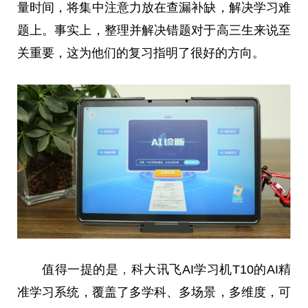
量时间，将集中注意力放在查漏补缺，解决学
习
难
题上。事实上，整理并解决错题对于高三生来说至
关重要，这为他们的复
习
指明了很好的方向。
值得一提的是
，
科大讯飞AI学
习
机T10的AI精
准学
习
系统，覆盖了多学科、多场景，多维度，可