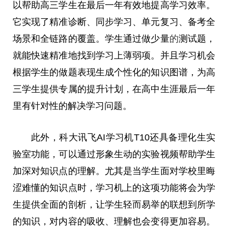
以帮助高三学生在最后一年有效地提高学
习
效率。
它实现了精准诊断、同步学
习
、单元复
习
、备考全
场景和全链路的覆盖。学生通过做少量
的
测试题，
就能快速精准地找到学
习
上薄弱项。并且学
习
机会
根据学生的做题表现生成个
性
化的知识图谱，为高
三学生提供专属的提升计划，在高中生涯最后一年
里有针对
性
的解决学
习
问题。
此外，科大讯飞AI学
习
机T10还具备理化生实
验室功能，可以通过形象生动的实验视频帮助学生
加深对知识点的理解。尤其是当学生面对学校里晦
涩难懂的知识点时，学
习
机上的这项功能将会为学
生提供全面的剖析，让学生轻而易举的联想到所学
的知识，对内容的吸收、理解也会变得更加容易。