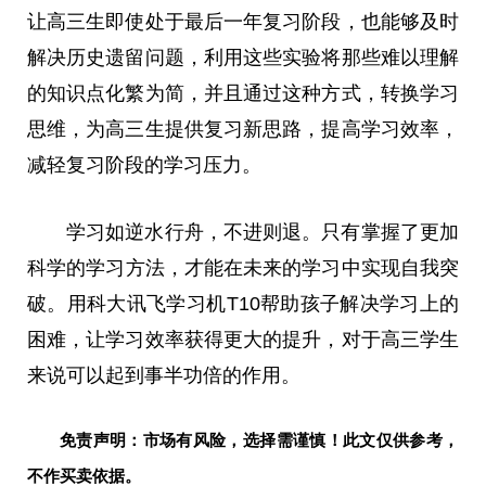
让高三生即使处于最后一年复
习
阶段，也能够及时
解决历史遗留问题，利用这些实验将那些难以理解
的知识点化繁为简，并且通过这种方式，转换学
习
思维，为高三生提供复
习
新思路，提高学
习
效率，
减轻复
习
阶段的学
习
压力。
学
习
如逆水行舟，不进则退。只有掌握了更加
科学的学
习
方法，才能在未来的学
习
中实现自我突
破。用科大讯飞学
习
机T10帮助孩子解决学
习
上的
困难，让学
习
效率获得更大的提升，对于高三学生
来说可以起到事半功倍的作用。
免责声明：市场有风险，选择需谨慎！此文仅供参考，
不作买卖依据。