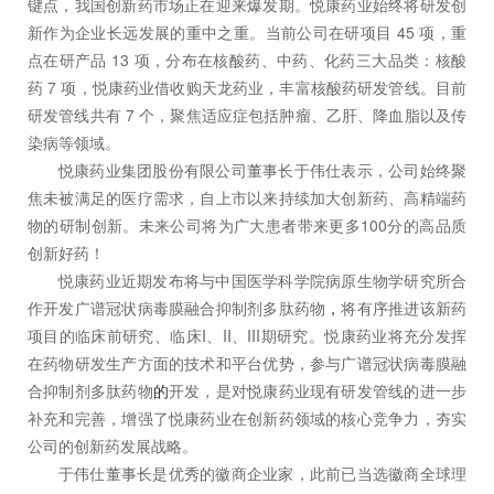
键点，我国创新药市场正在迎来爆发期。悦康药业始终将研发创
新作为企业长远发展的重中之重。当前公司在研项目 45 项，重
点在研产品 13 项，分布在核酸药、中药、化药三大品类：核酸
药 7 项，悦康药业借收购天龙药业，丰富核酸药研发管线。目前
研发管线共有 7 个，聚焦适应症包括肿瘤、乙肝、降血脂以及传
染病等领域。
悦康药业集团股份有限公司董事长于伟仕表示，公司始终聚
焦未被满足的医疗需求，自上市以来持续加大创新药、高精端药
物的研制创新。未来公司将为广大患者带来更多100分的高品质
创新好药！
悦康药业近期发布将与中国医学科学院病原生物学研究所合
作开发广谱冠状病毒膜融合抑制剂多肽药物
，
将有序推进该新药
项目的临床前研究、临床I、II、III期研究。悦康药业将充分发挥
在药物研发生产方面的技术和平台优势，参与广谱冠状病毒膜融
合抑制剂多肽药物
的
开发，是对悦康药业现有研发管线的进一步
补充和完善，增强了悦康药业在创新药领域的核心竞争力，夯实
公司的创新药发展战略。
于伟仕董事长是优秀的徽商企业家，此前已当选徽商全球理