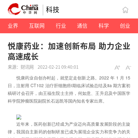
科技
业界
互联网
行业
通信
科学
创业
悦康药业：加速创新布局 助力企业
高速成长
来源：财讯网
2022-02-21 09:40:01
悦康药业自创办时起，就坚定走创新之路。2022 年 1 月 15
日，注射用 CT102 治疗肝细胞癌Ⅰ期临床试验总结及Ⅱa 期方案初
稿研讨会召开，由王福生院士主持，何如意、王升启及中国医学
科学院肿瘤医院副院长石远凯等国内知名专家出席。
近年来，医药创新已经成为产业迈向高质量发展阶段的主旋
律，我国自主新药的创制研发已成为展现企业实力和竞争力的关