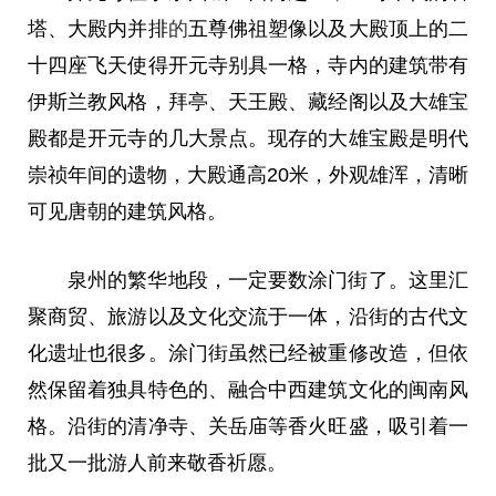
塔、大殿内并排
的
五尊
佛
祖塑像以及大殿顶上的二
十四座飞天使得开元寺别具一格，寺内的建筑带有
伊斯兰教风格，拜亭、天王殿、藏经阁以及大雄宝
殿都是开元寺的几大景点。现存的大雄宝殿是明代
崇祯年间的遗物，大殿通高20米，外观雄浑，清晰
可见唐朝的建筑风格。
泉州的繁华地段，一定要数涂门街了。这里汇
聚商贸、旅游以及文化交流于一体，沿街的古代文
化遗址也很多。涂门街虽然已经被重修改造，但依
然保留着独具特色的、融合中西建筑文化的闽南风
格。沿街的清净寺、关岳庙等香火旺盛，吸引着一
批又一批游人前来敬香祈愿。