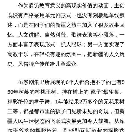
作为肩负教育意义的高现实价值的动画，主创
既没有严格采用单元剧形式，也没有刻板地单线叙
述，而是在同学们
的
新疆之旅中加入了很多故事回
忆、人文讲解、自然科普、歌舞表演等小段落，一
方面丰富了表现形式，抓人眼球；另一方面实现了
寓教于乐，在轻松有趣的氛围中，把新疆的人文历
史、风俗特产传递给儿童观众。
虽然剧集里所展现的6个人都合抱不了的已有5
60年树龄的核桃王树、挂在树上的“靴子”攀雀巢、
精彩绝伦的盘子舞、1年能结果2万多个的无花果树
王等，都是都市里的孩子们见所未见的奇观，但新
疆人民生活状态的飞跃式发展更加令人鼓舞。从库
尔班爷爷的摆脱奴役，到尧勒瓦斯叔叔的摆
脱贫