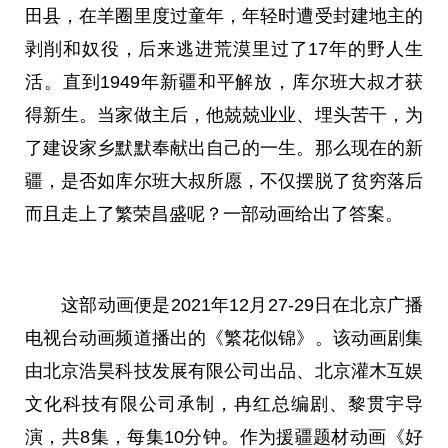
田县，在羊圈里度过童年，年轻时遭受封建地主的
剥削和奴役，后来逃进荒漠里过了17年的野人生
活。直到1949年新疆和
平
解放，库尔班大叔才获
得新生。当家做主后，他兢兢业业、埋头苦干，为
了建设家乡默默奉献出自己的一生。那么现在的新
疆，是否如库尔班大叔所愿，不仅摆脱了贫穷落后
而且走上了繁荣昌盛呢？一部动画给出了答案。
这部动画便是2021年12月27-29日在北京广播
电视台动画频道播出的《繁花似锦》。该动画剧集
由北京浩昊科技发展有限公司出品、北京灌木互娱
文化科技有限公司承制，冉红
总
编剧、黎贯宇导
演，共8集，每集10分钟。作为援疆题材动画《好