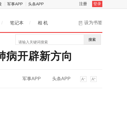
注册
登录
读
军事APP
头条APP
设为书签
/
笔记本
/
相 机
搜索
肺病开辟新方向
军事APP
头条APP