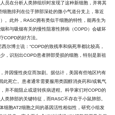
究人员在分析人类肺组织时发现了这种新细胞，并将其
这些细胞排列在位于肺部深处的微小气道分支上，靠近
）。此外，RASC拥有类似干细胞的特性，能再生为
烟和与吸烟有关的慢性阻塞性肺病（COPD）会破坏
疗COPD的好方法。
巴西尔博士说：“COPD的致残率和病死率都比较高，
少，识别出COPD患者肺部受损的细胞，特别是新祖
失，并因慢性炎症而加剧。据估计，美国有些地区约有
人因此死亡。患者通常需要服用类固醇消炎药和/或氧气
，并不能阻止或逆转疾病进程。科学家们对COPD的
人类肺部的关键特征，而RASC不存在于小鼠肺部。
前体细胞AT2细胞之间的基因活性相似性，研究小组发