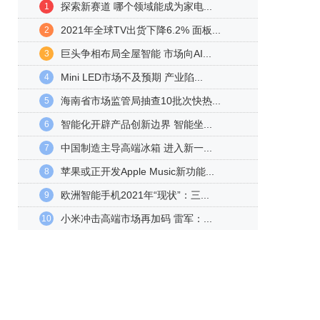
探索新赛道 哪个领域能成为家电...
1
2021年全球TV出货下降6.2% 面板...
2
巨头争相布局全屋智能 市场向AI...
3
Mini LED市场不及预期 产业陷...
4
海南省市场监管局抽查10批次快热...
5
智能化开辟产品创新边界 智能坐...
6
中国制造主导高端冰箱 进入新一...
7
苹果或正开发Apple Music新功能...
8
欧洲智能手机2021年“现状”：三...
9
小米冲击高端市场再加码 雷军：...
10