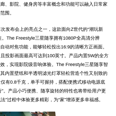
画廊、影院、健身房等丰富概念和功能可以融入日常家
的范围。
影仪是本次发布会上的亮点之一，这款面向Z世代的“潮玩新
e Freestyle三星随享拥有1080P全高清分辨
自动对焦功能，能够轻松投出16:9的清晰方正画面。
，且投影画面最高可达到100英寸。产品内置5W的全方
现影院级音响体验。The Freestyle三星随享智
过其内置壁纸和半透明滤光灯罩轻松营造个
性
又别致的
机身重量仅有0.8千克，单手可握持，搭配便携式移动电源底
行”。产品小巧便携、随享旋转的特
性
也将带给用户更
0种玩法”过程中体验更多精彩，为“家”增添更多幸福感。