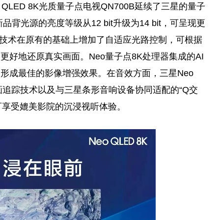
LED 8K光质
量子
点电视QN700B延续了三星的
量子
新品背光源的亮度等级从12 bit升级为14 bit，可呈现更
技术在原有的基础上增加了自适应光路控制，可根据
更好地还原真实画面。Neo
量子
点8K处理器集成的AI
形成最佳的影像增强效果。在音效方面，三星Neo
音画追踪技术以及与三星条形音响设备协同适配的“Q交
即可享受媲美影院的沉浸视听体验。