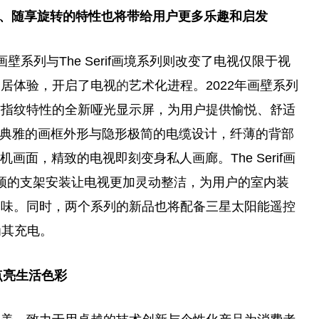
、随享旋转的特
性
也将带给用户更多乐趣和启发
ame画壁系列与The Serif画境系列则改变了电视仅限于视
家居体验，开启了电视
的
艺术化进程。2022年画壁系列
防指纹特
性
的全新哑光显示屏，为用户提供愉悦、舒适
续沿用典雅的画框外形与隐形极简的电缆设计，纤薄的背部
画面，精致的电视即刻变身私人画廊。The Serif画
颖的支架安装让电视更加灵动整洁，为用户的室内装
品味。同时，两个系列的新品也将配备三星太阳能遥控
为其充电。
点亮生活色彩