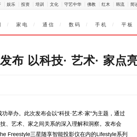
济
娱乐
投资
培训
文化
守艺中华
佛教
红木
韩流
简
网
/
家 电
/
通 信
/
数 码
/
手 机
/
平 板
发布 以科技· 艺术· 家点
成功举办。此次发布会以“科技·艺术·家”为主题，通过
科技、艺术、家之间关系的深入理解和洞察。发布会
e Freestyle三星随享智能投影仪在内的Lifestyle系列