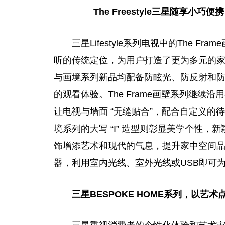
The Freestyle三星随享
小巧便携
三星Lifestyle系列电视中的The Fr
听的传统定位，为用户打造了更为多元的
与画境系列新品均配备防眩光、防反射和
的观看体验。The Frame画壁系列继
让电视与墙面 “无缝贴合”，配合自定义的待机
境系列的大写 “I” 造型则彰显美学个
性
，新
饰增添艺术和现代的气息，提升家中空间
器，利用室内光线、室外光线或USB即可
三星B
ESPOKE HOME
系列，
以艺术