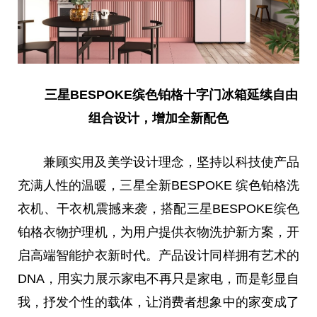
三星
BESPOKE
缤色铂格十字门冰箱延续
自由
组合设计，
增加全新配色
兼顾实用及美学设计理念，坚持以科技使产品
充满人
性
的温暖，三星全新BESPOKE 缤色铂格洗
衣机、干衣机震撼来袭，搭配三星BESPOKE缤色
铂格衣物护理机，为用户提供衣物洗护新方案，开
启高端智能护衣
新时代
。产品设计同样拥有艺术的
DNA，用实力展示家电不再只是家电，而是彰显自
我，抒发个
性
的载体，让消费者想象中的家变成了