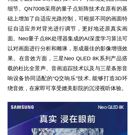
细节。QN700B采用的
量子
点矩阵技术在原有的基
础上增加了自适应光路控制，可根据不同的画面特
征自适应并对背光进行调节，更好地还原真实画
面。Neo
量子
点8K处理器集成的AI深度
学
习
算法可
以对画面进行分析和雕琢，形成最佳的影像增强效
果。在音效方面，三星Neo QLED 8K系列产品搭
载的杜比全景声、音画追踪技术以及与三星条形音
响设备协同适配的“Q交响乐”技术, 能够打造3D环
绕音效，在家即可享受媲美影院的沉浸视听体验。