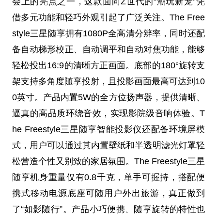
会上的亮点之一，这款面向Z世代的“潮玩新宠”凭
借多元功能和轻巧外观引起了广泛关注。The Free
style三星随享拥有1080P全高清分辨率，同时还配
备自动梯形校正、自动调
平
和自动对焦功能，能够
轻松投出16:9的清晰方正画面。底部的180°旋转支
架支持多角度随享投射，且投影画面最高可达到10
0英寸。产品内置5W的全方位扬声器，提供清晰、
逼真的高品质环绕音效，实现影院级音响体验。T
he Freestyle三星随享智能投影仪还配备环境屏模
式，用户可以通过其内置壁纸和半透明滤光灯罩轻
松营造个
性
又别致的家居氛围。The Freestyle三星
随享机身重量仅有0.8千克，单手可握持，搭配便
携式移动电源底座可随用户外出旅游，真正做到
了“如影随行”。产品小巧便携、随享旋转的特
性
也