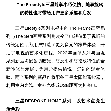
The Freestyle三星随享
小巧便携、随享旋转
的特
性
也将带给用户更多乐趣和启发
三星Lifestyle系列电视中的The Frame画壁系
列与The Serif画境系列则改变了电视仅限于视听
的
传统定位，为用户打造了更为多元的家居体验，开
启了电视的艺术化进程。2022年画壁系列与画境
系列新品均配备防眩光、防反射和防指纹特
性
的全
新哑光显示屏，为用户提供愉悦、舒适的观看体
验。两个系列的新品也将配备三星太阳能遥控器，
利用室内光线、室外光线或USB即可为其充电。
三星B
ESPOKE HOME
系列，
以艺术点亮生
活色彩