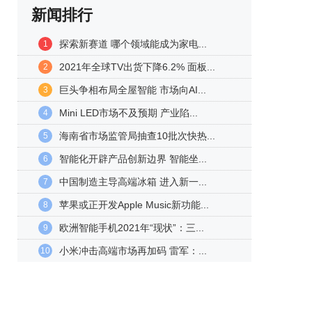
新闻排行
探索新赛道 哪个领域能成为家电...
1
2021年全球TV出货下降6.2% 面板...
2
巨头争相布局全屋智能 市场向AI...
3
Mini LED市场不及预期 产业陷...
4
海南省市场监管局抽查10批次快热...
5
智能化开辟产品创新边界 智能坐...
6
中国制造主导高端冰箱 进入新一...
7
苹果或正开发Apple Music新功能...
8
欧洲智能手机2021年“现状”：三...
9
小米冲击高端市场再加码 雷军：...
10