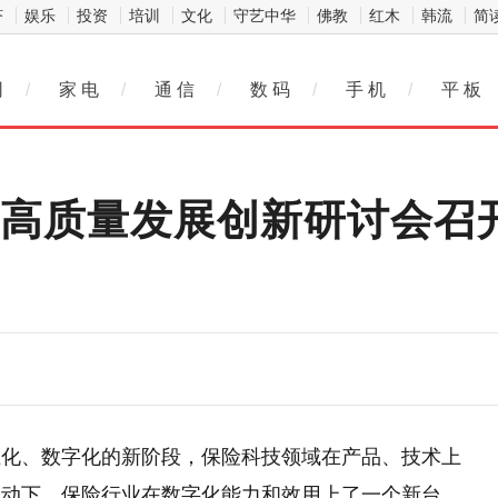
济
娱乐
投资
培训
文化
守艺中华
佛教
红木
韩流
简
网
/
家 电
/
通 信
/
数 码
/
手 机
/
平 板
与高质量发展创新研讨会召
上化、数字化的新阶段，保险科技领域在产品、技术上
推动下，保险行业在数字化能力和效用上了一个新台