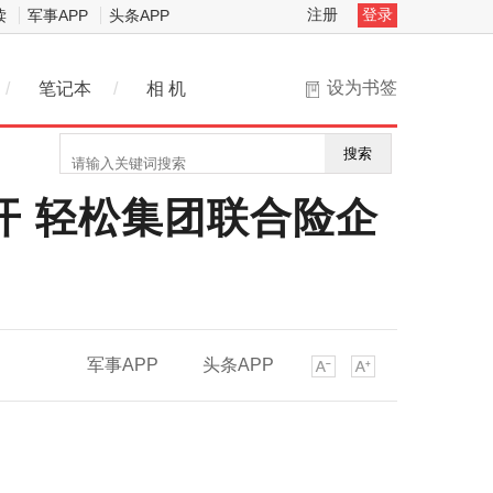
注册
登录
读
军事APP
头条APP
设为书签
/
笔记本
/
相 机
搜索
开 轻松集团联合险企
军事APP
头条APP