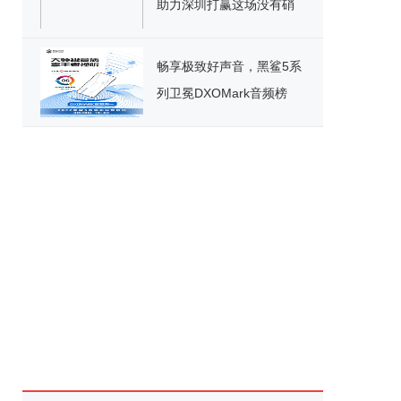
助力深圳打赢这场没有硝
烟的战争
畅享极致好声音，黑鲨5系
列卫冕DXOMark音频榜
No.1