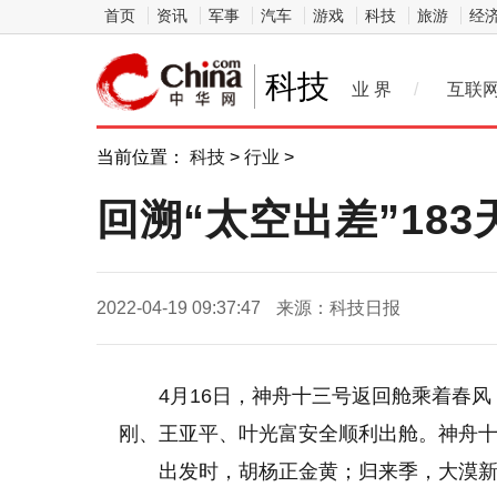
首页
资讯
军事
汽车
游戏
科技
旅游
经
科技
业 界
/
互联
当前位置：
科技
>
行业
>
回溯“太空出差”18
2022-04-19 09:37:47
来源：科技日报
4月16日，神舟十三号返回舱乘着春
刚、王亚平、叶光富安全顺利出舱。神舟
出发时，胡杨正金黄；归来季，大漠新