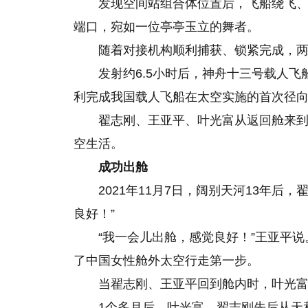
发现空间站组合体位置后，飞船绕飞
端口，宛如一位亭亭玉立的舞者。
随着对接机构顺利捕获、锁紧完成，两
发射约6.5小时后，神舟十三号载人
利完成我国载人飞船在太空实施的首次径
翟志刚、王亚平、叶光富从返回舱来到
空生活。
成功出舱
2021年11月7日，阔别天河13年
良好！”
“我一会儿出舱，感觉良好！”王亚平说
了中国女性舱外太空行走第一步。
当翟志刚、王亚平回到舱内时，叶光
1个多月后，叶光富、翟志刚先后从天