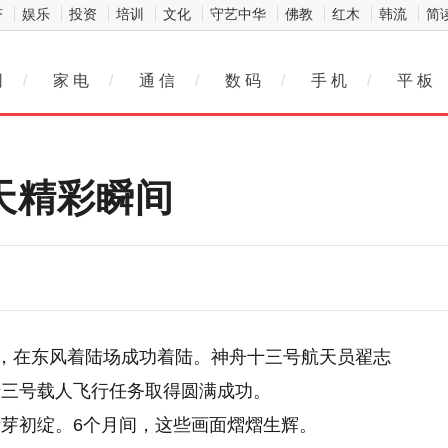
济
娱乐
投资
培训
文化
守艺中华
佛教
红木
韩流
简
网
/
家 电
/
通 信
/
数 码
/
手 机
/
平 板
3天精彩瞬间
风，在东风着陆场成功着陆。神舟十三号航天员翟志
十三号载人飞行任务取得圆满成功。
芽初绽。6个月间，这些画面熠熠生辉。