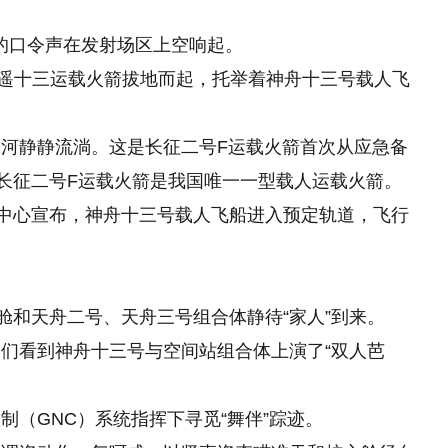
挥员的口令声在发射场区上空响起。
二号F遥十三运载火箭拔地而起，托举着神舟十三号载人飞
河静静流淌。这是长征二号F运载火箭首次从应急备
的长征二号F运载火箭是我国唯一一型载人运载火箭。
射中心宣布，神舟十三号载人飞船进入预定轨道，飞行
舱和天舟二号、天舟三号组合体静待“家人”到来。
们看到神舟十三号与空间站组合体上演了“双人芭
制（GNC）系统指挥下寻觅“舞伴”踪迹。