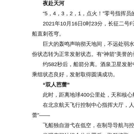
夜赴天河
“5，4，3，2，1，点火！”零号指
2021年10月16日0时23分，长征
船直刺苍穹。
巨大的轰鸣声响彻天地间，不远处弱水
份状态转为正常发射状态。有“神箭”美誉
约582秒后，船箭分离。酒泉卫星发
乘组状态良好，发射取得圆满成功。
“双人芭蕾”
此时，距离地球400公里处，天和核心
在北京航天飞行控制中心指挥大厅，人
蕾”——
飞船独自游弋在低空，在制导导航与控