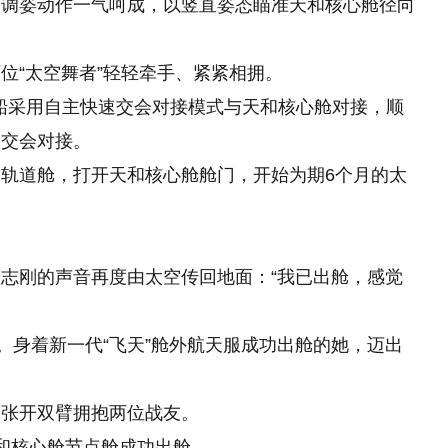
、调姿动作一气呵成，以竖直姿态瞄准天和核心舱径向
位“太空舞者”轻轻牵手、紧紧相拥。
飞船采用自主快速交会对接模式与天和核心舱对接，顺
向交会对接。
轨道舱，打开天和核心舱舱门，开始为期6个月的太
后，翟志刚的声音再度由太空传回地面：“我已出舱，感觉
。身着新一代“飞天”舱外航天服成功出舱的她，迈出
富张开双臂拥抱两位战友。
和核心舱节点舱成功出舱。