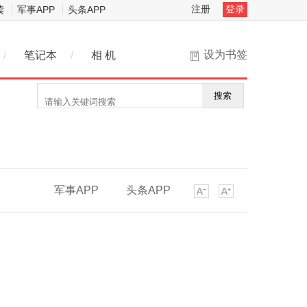
注册
登录
读
军事APP
头条APP
设为书签
/
笔记本
/
相 机
搜索
军事APP
头条APP