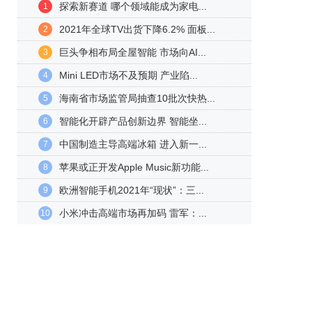
探索新赛道 哪个领域能成为家电...
1
2021年全球TV出货下降6.2% 面板...
2
巨头争相布局全屋智能 市场向AI...
3
Mini LED市场不及预期 产业陷...
4
海南省市场监管局抽查10批次快热...
5
智能化开辟产品创新边界 智能坐...
6
中国制造主导高端冰箱 进入新一...
7
苹果或正开发Apple Music新功能...
8
欧洲智能手机2021年“现状”：三...
9
小米冲击高端市场再加码 雷军：...
10