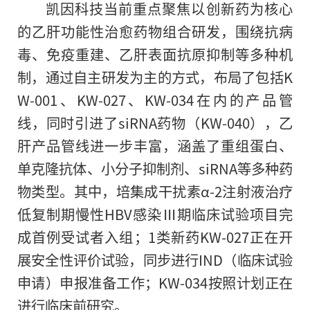
凯因科技当前重点聚焦以创新药为核心
的乙肝功能
性
治愈药物组合研发，围绕抗
病
毒
、免疫重建、乙肝表面抗原抑制等多种机
制，通过自主研发为主的方式，布局了包括K
W-001、KW-027、KW-034在内的产品管
线，同时引进了siRNA药物（KW-040），乙
肝产品管线进一步丰富，涵盖了重组蛋白、
单
克隆
抗体、小分子抑制剂、siRNA等多种药
物类型。其中，培集成干扰素α-2注射液治疗
低复制期慢
性
HBV感染Ⅲ期临床试验项目完
成首例受试者入组；1类新药KW-027正在开
展安全
性
评价试验，同步进行IND（临床试验
申请）申报准备工作；KW-034按照计划正在
进行临床前研究。